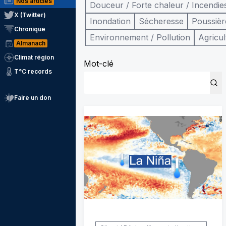
Nos articles
Douceur / Forte chaleur / Incendie
X (Twitter)
Inondation
Sécheresse
Poussièr
Chronique
Environnement / Pollution
Agricul
Almanach
Climat région
Mot-clé
T°C records
Faire un don