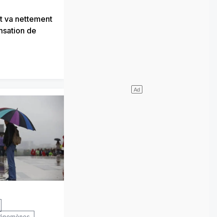
t va nettement
nsation de
phénomènes