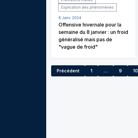
Explication des phénomènes
6 Janv. 2024
Offensive hivernale pour la
semaine du 8 janvier : un froid
généralisé mais pas de
"vague de froid"
Précédent
1
…
9
10
8