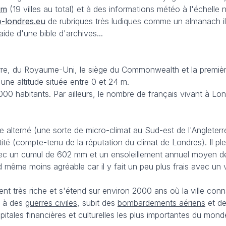
om
(19 villes au total) et à des informations météo à l'échelle n
-londres.eu
de rubriques très ludiques comme un almanach i
ide d'une bible d'archives...
erre, du Royaume-Uni, le siège du Commonwealth et la première
une altitude située entre 0 et 24 m.
000 habitants. Par ailleurs, le nombre de français vivant à L
 alterné (une sorte de micro-climat au Sud-est de l'Angleterre
tité (compte-tenu de la réputation du climat de Londres). Il p
avec un cumul de 602 mm et un ensoleillement annuel moyen d
d même moins agréable car il y fait un peu plus frais avec un 
nt très riche et s'étend sur environ 2000 ans où la ville con
ce à des
guerres civiles
, subit des
bombardements aériens
et d
tales financières et culturelles les plus importantes du mond