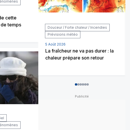
phénomènes
de cette
 de temps
Douceur / Forte chaleur / Incendies
Prévisions météo
5 Août 2026
La fraîcheur ne va pas durer : la
chaleur prépare son retour
0
1
2
3
4
5
Gel
phénomènes