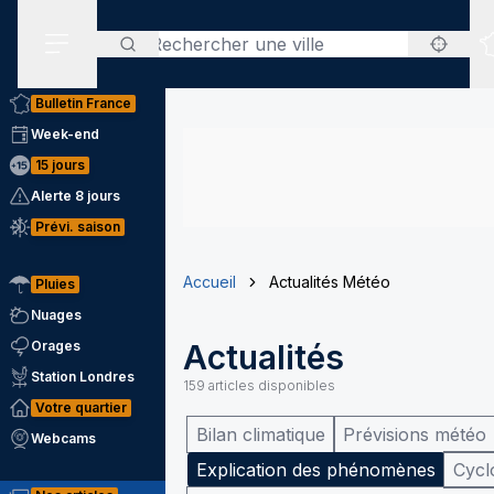
Rechercher
Menu secondaire
Bulletin France
Week-end
15 jours
Alerte 8 jours
Prévi. saison
Accueil
Actualités Météo
Pluies
Nuages
Orages
Actualités
Station Londres
159
articles disponibles
Votre quartier
Bilan climatique
Prévisions météo
Webcams
Explication des phénomènes
Cycl