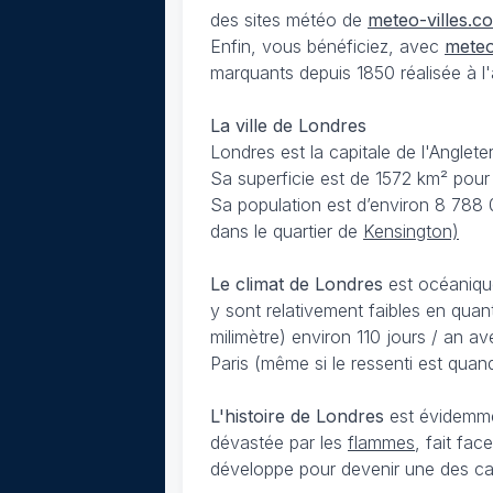
des sites météo de
meteo-villes.c
Enfin, vous bénéficiez, avec
meteo
marquants depuis 1850 réalisée à l'a
La ville de Londres
Londres est la capitale de l'Anglet
Sa superficie est de 1572 km² pour 
Sa population est d’environ 8 788 
dans le quartier de
Kensington)
Le climat de Londres
est océanique
y sont relativement faibles en quan
milimètre) environ 110 jours / an 
Paris (même si le ressenti est quan
L'histoire de Londres
est évidemme
dévastée par les
flammes
, fait fa
développe pour devenir une des capi