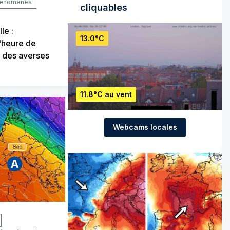
phénomènes
cliquables
le :
13.0°C
l'heure de
 des averses
11.8°C au vent
Webcams locales