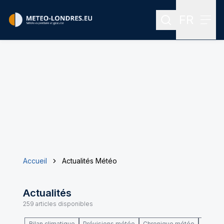
FR
Rechercher
Menu
Menu des
Accueil
Actualités Météo
Actualités
259
articles disponibles
Bilan climatique
Prévisions météo
Chronique météo
Climat 