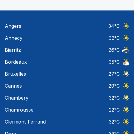
Angers
34
°C
Ciel 
Annecy
32
°C
Ciel 
Biarritz
26
°C
Risqu
Bordeaux
35
°C
Orage
Bruxelles
27
°C
Ciel 
Cannes
29
°C
Ciel 
Chambery
32
°C
Ciel 
Chamrousse
22
°C
Ciel 
Clermont-Ferrand
32
°C
Ciel 
Dijon
33
°C