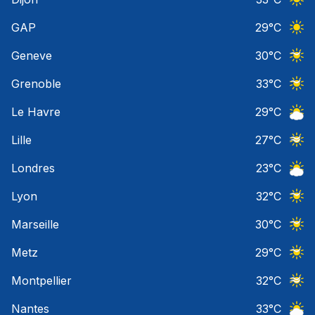
Ciel 
GAP
29
°C
Ciel 
Geneve
30
°C
Ciel 
Grenoble
33
°C
Ciel 
Le Havre
29
°C
Ciel 
Lille
27
°C
Ciel 
Londres
23
°C
Ciel 
Lyon
32
°C
Ciel 
Marseille
30
°C
Ciel 
Metz
29
°C
Ciel 
Montpellier
32
°C
Ciel 
Nantes
33
°C