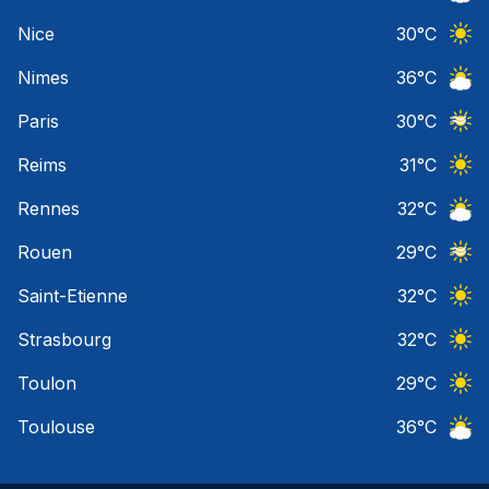
Ciel 
Nice
30
°C
Ciel 
Nimes
36
°C
Ciel 
Paris
30
°C
Ciel 
Reims
31
°C
Ciel 
Rennes
32
°C
Ciel 
Rouen
29
°C
Ciel 
Saint-Etienne
32
°C
Ciel 
Strasbourg
32
°C
Ciel 
Toulon
29
°C
Ciel 
Toulouse
36
°C
Ciel 