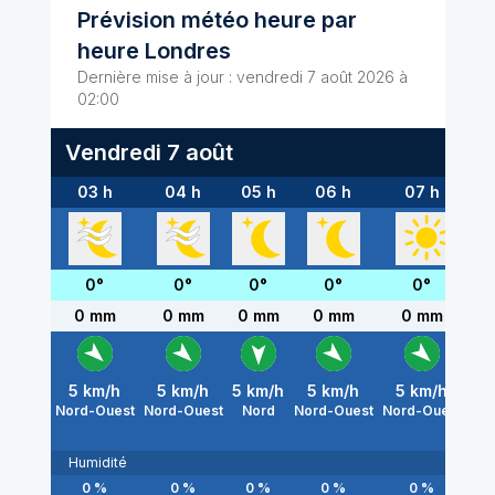
Prévision météo heure par
heure
Londres
Dernière mise à jour :
vendredi 7 août 2026 à
02:00
Vendredi 7 août
03 h
04 h
05 h
06 h
07 h
0
0
°
0
°
0
°
0
°
0
°
0 mm
0 mm
0 mm
0 mm
0 mm
0
5
km/h
5
km/h
5
km/h
5
km/h
5
km/h
0
k
Nord-Ouest
Nord-Ouest
Nord
Nord-Ouest
Nord-Ouest
Sud
Humidité
0
%
0
%
0
%
0
%
0
%
0