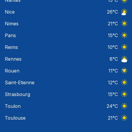
Ciel 
Nice
26
°C
Ciel 
Nimes
21
°C
Ciel 
Paris
15
°C
Ciel 
Reims
10
°C
Ciel 
Rennes
8
°C
Ciel 
Rouen
11
°C
Ciel 
Saint-Etienne
12
°C
Ciel 
Strasbourg
15
°C
Ciel 
Toulon
24
°C
Ciel 
Toulouse
21
°C
Ciel 