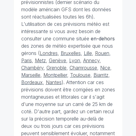
prévisionnistes (dernier scénario du
modèle américain GFS dont les données
sont réactualisées toutes les 6h).
L'utilisation de ces prévisions météo est
intéressante si vous avez besoin de
consulter une commune située
en-dehors
des zones de météo expertisée que nous
gérons (
Londres
,
Bruxelles
,
Lille
,
Rouen
,
Paris
,
Metz
,
Genève
,
Lyon
,
Annecy
,
Chambéry
,
Grenoble
,
Chamrousse
,
Nice
,
Marseille
,
Montpellier
,
Toulouse
,
Biarritz
,
Bordeaux
,
Nantes
). Attention car ces
prévisions doivent être corrigées en zones
montagneuses et littorales car il s'agit
d'une moyenne sur un carré de 25 km de
coté. D'autre part, gardez un certain recul
sur la précision temporelle au-delà de
deux ou trois jours car ces prévisions
peuvent sensiblement évoluer, notamment