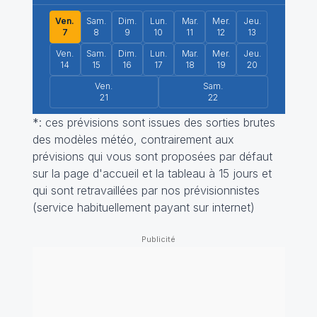
Ven.
Sam.
Dim.
Lun.
Mar.
Mer.
Jeu.
7
8
9
10
11
12
13
Ven.
Sam.
Dim.
Lun.
Mar.
Mer.
Jeu.
14
15
16
17
18
19
20
Ven.
Sam.
21
22
*: ces prévisions sont issues des sorties brutes
des modèles météo, contrairement aux
prévisions qui vous sont proposées par défaut
sur la page d'accueil et la tableau à 15 jours et
qui sont retravaillées par nos prévisionnistes
(service habituellement payant sur internet)