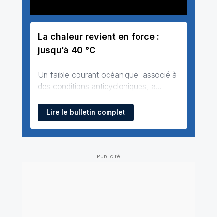
La chaleur revient en force :
jusqu’à 40 °C
Un faible courant océanique, associé à
des conditions anticycloniques, a
permis à un air plus respirable de gagner
une grande partie de la France, à
Lire le bulletin complet
l’exception des régions
méditerranéennes. Cette accalmie sera
toutefois de courte durée. L’anticyclone
va progressivement se décaler vers les
îles Britann…