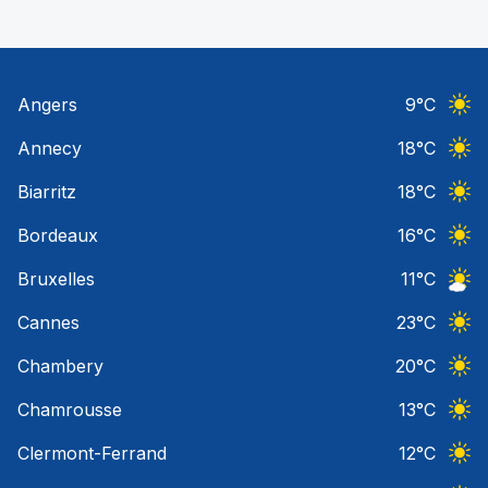
Angers
9
°C
Ciel 
Annecy
18
°C
Ciel 
Biarritz
18
°C
Ciel 
Bordeaux
16
°C
Ciel 
Bruxelles
11
°C
Ciel 
Cannes
23
°C
Ciel 
Chambery
20
°C
Ciel 
Chamrousse
13
°C
Ciel 
Clermont-Ferrand
12
°C
Ciel 