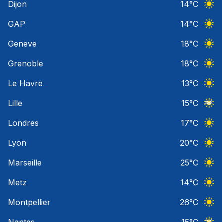
Dijon
14
°C
Ciel 
GAP
14
°C
Ciel 
Geneve
18
°C
Ciel 
Grenoble
18
°C
Ciel 
Le Havre
13
°C
Ciel 
Lille
15
°C
Ciel 
Londres
17
°C
Ciel 
Lyon
20
°C
Ciel 
Marseille
25
°C
Ciel 
Metz
14
°C
Ciel 
Montpellier
26
°C
Ciel 
Nantes
15
°C