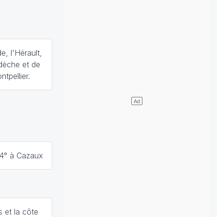
e, l'Hérault,
rdèche et de
tpellier.
34° à Cazaux
 et la côte