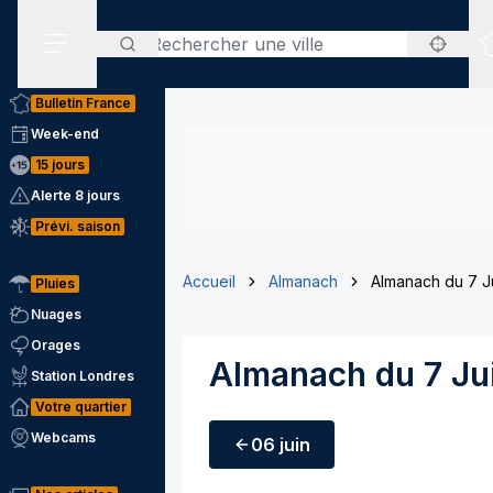
Rechercher
Menu secondaire
Bulletin France
Week-end
15 jours
Alerte 8 jours
Prévi. saison
Accueil
Almanach
Almanach du 7 J
Pluies
Nuages
Orages
Almanach du 7 Ju
Station Londres
Votre quartier
Webcams
06 juin