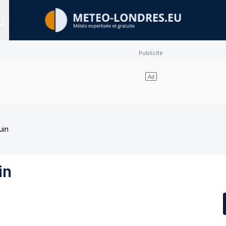
Sites expertisés
uin
in