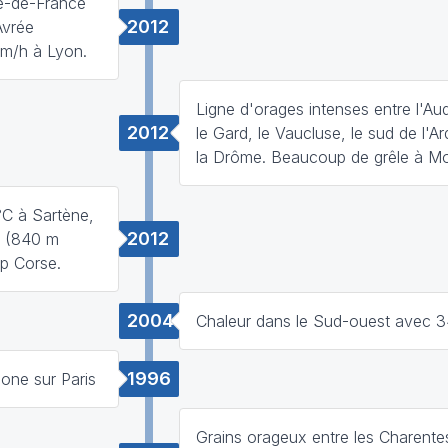
Ile-de-France
2012
Avrée
km/h à Lyon.
Ligne d'orages intenses entre l'Aud
2012
le Gard, le Vaucluse, le sud de l'A
la Drôme. Beaucoup de grêle à Mon
°C à Sartène,
2012
o (840 m
ap Corse.
2004
Chaleur dans le Sud-ouest avec 
1996
zone sur Paris
Grains orageux entre les Charentes