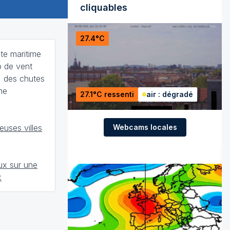
cliquables
27.4°C
te maritime
p de vent
 des chutes
ne
27.1°C ressenti
air : dégradé
Webcams locales
uses villes
ux sur une
x