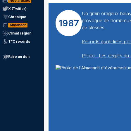
Nos articles
X (Twitter)
Un grain orageux balay
Chronique
provoque de nombreux 
1987
Almanach
de blessés.
Climat région
Records quotidiens pou
T°C records
Photo : Les dégâts du 
Faire un don