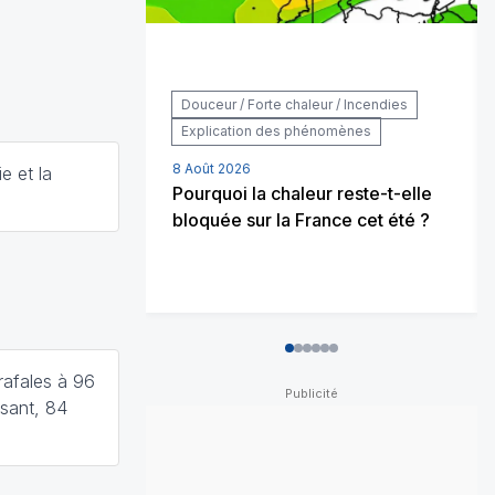
Douceur / Forte chaleur / Incendies
Explication des phénomènes
8 Août 2026
e et la
Pourquoi la chaleur reste-t-elle
bloquée sur la France cet été ?
0
1
2
3
4
5
rafales à 96
sant, 84