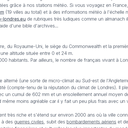
tées grâce à nos stations météo. Si vous voyagez en France
om
(19 villes au total) et à des informations météo à l'échelle n
-londres.eu
de rubriques très ludiques comme un almanach i
ide d'une bible d'archives...
erre, du Royaume-Uni, le siège du Commonwealth et la première
une altitude située entre 0 et 24 m.
000 habitants. Par ailleurs, le nombre de français vivant à L
 alterné (une sorte de micro-climat au Sud-est de l'Angleterre
tité (compte-tenu de la réputation du climat de Londres). Il p
avec un cumul de 602 mm et un ensoleillement annuel moyen d
d même moins agréable car il y fait un peu plus frais avec un 
nt très riche et s'étend sur environ 2000 ans où la ville con
ce à des
guerres civiles
, subit des
bombardements aériens
et d