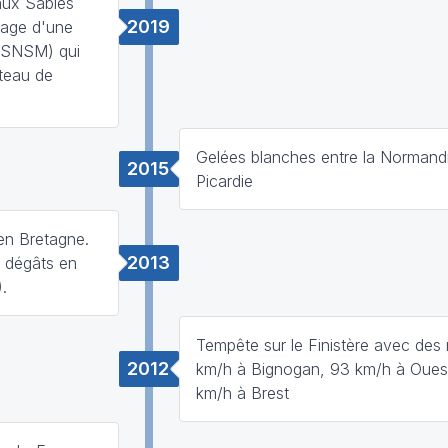
aux Sables
2019
rage d'une
(SNSM) qui
âteau de
Gelées blanches entre la Normandi
2015
Picardie
 en Bretagne.
2013
 dégâts en
.
Tempête sur le Finistère avec des 
2012
km/h à Bignogan, 93 km/h à Oues
km/h à Brest