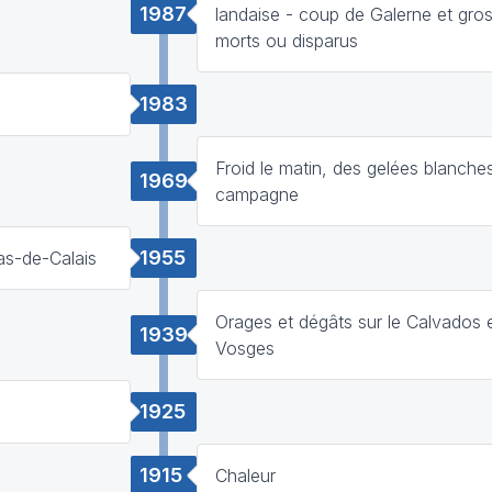
1987
landaise - coup de Galerne et gros
morts ou disparus
1983
Froid le matin, des gelées blanche
1969
campagne
1955
s-de-Calais
Orages et dégâts sur le Calvados e
1939
Vosges
1925
1915
Chaleur