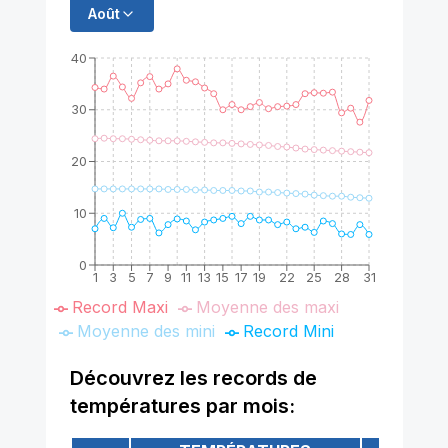
Août
40
30
20
10
0
1
3
5
7
9
11
13
15
17
19
22
25
28
31
Record Maxi
Moyenne des maxi
Moyenne des mini
Record Mini
Découvrez les records de
températures par mois: