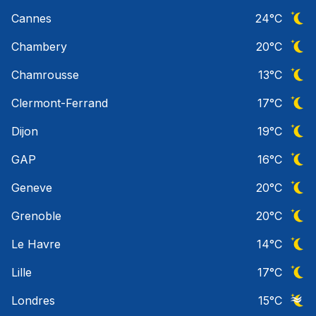
Ciel 
Cannes
24
°C
Ciel 
Chambery
20
°C
Ciel 
Chamrousse
13
°C
Ciel 
Clermont-Ferrand
17
°C
Ciel 
Dijon
19
°C
Ciel 
GAP
16
°C
Ciel 
Geneve
20
°C
Ciel 
Grenoble
20
°C
Ciel 
Le Havre
14
°C
Ciel 
Lille
17
°C
Ciel 
Londres
15
°C