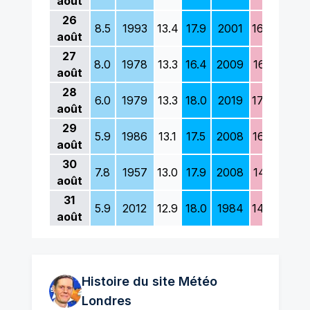
août
26
8.5
1993
13.4
17.9
2001
16.6
1986
août
27
8.0
1978
13.3
16.4
2009
16.1
1987
août
28
6.0
1979
13.3
18.0
2019
17.4
1986
août
29
5.9
1986
13.1
17.5
2008
16.3
2020
août
30
7.8
1957
13.0
17.9
2008
14.1
1956
août
31
5.9
2012
12.9
18.0
1984
14.0
1978
août
Histoire du site Météo
Londres