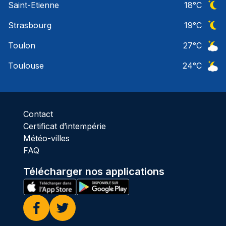
Saint-Etienne
18
°C
Ciel 
Strasbourg
19
°C
Ciel 
Toulon
27
°C
Ciel 
Toulouse
24
°C
Ciel 
Contact
Certificat d’intempérie
Météo-villes
FAQ
Télécharger nos applications
Facebook
Twitter