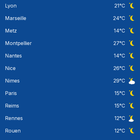
Ciel 
Lyon
21
°C
Ciel 
Marseille
24
°C
Ciel 
Metz
14
°C
Ciel 
Montpellier
27
°C
Ciel 
Nantes
14
°C
Ciel 
Nice
26
°C
Ciel 
Nimes
29
°C
Ciel 
Paris
15
°C
Ciel 
Reims
15
°C
Ciel 
Rennes
12
°C
Ciel 
Rouen
12
°C
Ciel 