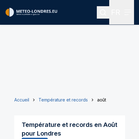
FR
Rechercher
Menu
Menu des
Accueil
Température et records
août
Température et records en
Août
pour
Londres