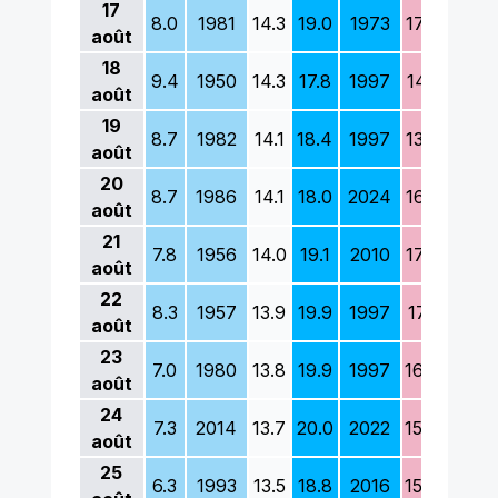
17
8.0
1981
14.3
19.0
1973
17.0
1999
août
18
9.4
1950
14.3
17.8
1997
14.1
1952
août
19
8.7
1982
14.1
18.4
1997
13.5
1954
août
20
8.7
1986
14.1
18.0
2024
16.3
1954
août
21
7.8
1956
14.0
19.1
2010
17.0
2007
août
22
8.3
1957
13.9
19.9
1997
17.1
2007
août
23
7.0
1980
13.8
19.9
1997
16.0
1979
août
24
7.3
2014
13.7
20.0
2022
15.8
1954
août
25
6.3
1993
13.5
18.8
2016
15.4
1987