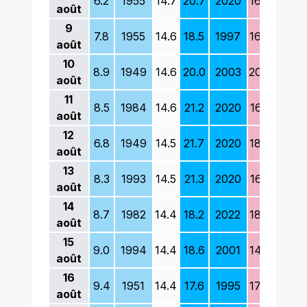
6.2
1955
14.7
20.7
2020
16.0
1977
août
9
7.8
1955
14.6
18.5
1997
16.9
1954
août
10
8.9
1949
14.6
20.0
2003
20.0
2020
août
11
8.5
1984
14.6
21.2
2020
16.3
1951
août
12
6.8
1949
14.5
21.7
2020
18.0
1978
août
13
8.3
1993
14.5
21.3
2020
16.3
1992
août
14
8.7
1982
14.4
18.2
2022
18.0
2020
août
15
9.0
1994
14.4
18.6
2001
14.6
1957
août
16
9.4
1951
14.4
17.6
1995
17.4
1957
août