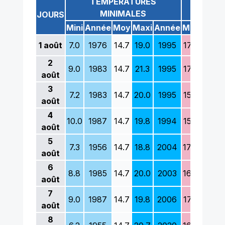
TEMPÉRATURES
TEM
MINIMALES
M
JOURS
Mini
Année
Moy
Maxi
Année
Mini
Anné
1
août
7.0
1976
14.7
19.0
1995
17.0
1981
2
9.0
1983
14.7
21.3
1995
17.0
1978
août
3
7.2
1983
14.7
20.0
1995
15.3
1986
août
4
10.0
1987
14.7
19.8
1994
15.3
1956
août
5
7.3
1956
14.7
18.8
2004
17.4
1956
août
6
8.8
1985
14.7
20.0
2003
16.0
1977
août
7
9.0
1987
14.7
19.8
2006
17.0
1977
août
8