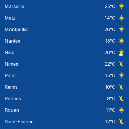
Ciel 
Marseille
25
°C
Ciel 
Metz
14
°C
Ciel 
Montpellier
26
°C
Ciel 
Nantes
15
°C
Ciel 
Nice
26
°C
Ciel 
Nimes
22
°C
Ciel 
Paris
15
°C
Ciel 
Reims
10
°C
Ciel 
Rennes
9
°C
Ciel 
Rouen
11
°C
Ciel 
Saint-Etienne
12
°C
Ciel 