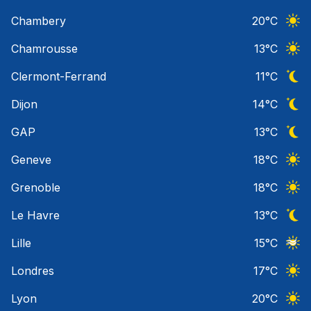
Ciel 
Chambery
20
°C
Ciel 
Chamrousse
13
°C
Ciel 
Clermont-Ferrand
11
°C
Ciel 
Dijon
14
°C
Ciel 
GAP
13
°C
Ciel 
Geneve
18
°C
Ciel 
Grenoble
18
°C
Ciel 
Le Havre
13
°C
Ciel 
Lille
15
°C
Ciel 
Londres
17
°C
Ciel 
Lyon
20
°C