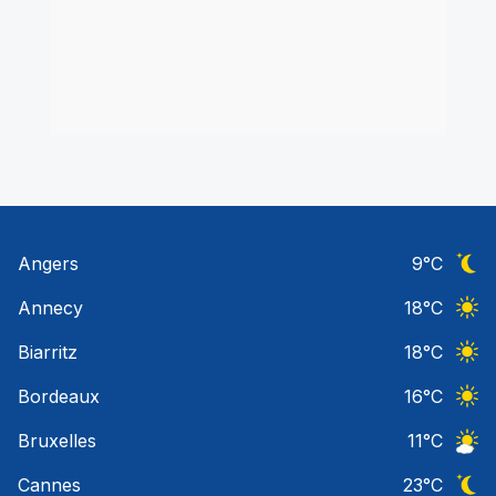
Angers
9
°C
Ciel 
Annecy
18
°C
Ciel 
Biarritz
18
°C
Ciel 
Bordeaux
16
°C
Ciel 
Bruxelles
11
°C
Ciel 
Cannes
23
°C