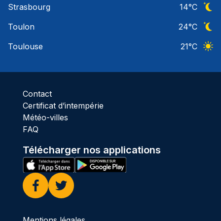
Strasbourg
14
°C
Ciel 
Toulon
24
°C
Ciel 
Toulouse
21
°C
Ciel 
Contact
Certificat d’intempérie
Météo-villes
FAQ
Télécharger nos applications
Facebook
Twitter
Mentions légales