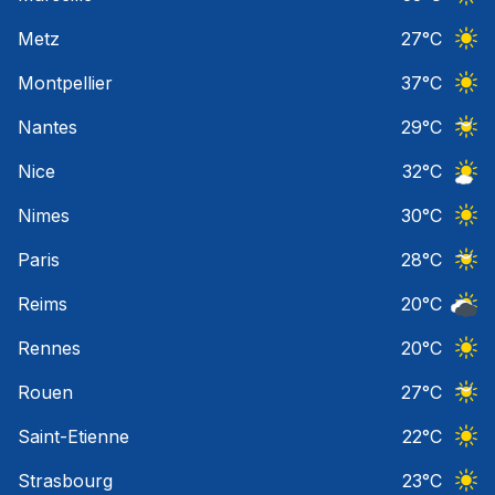
Ciel 
Metz
27
°C
Ciel 
Montpellier
37
°C
Ciel 
Nantes
29
°C
Ciel 
Nice
32
°C
Ciel 
Nimes
30
°C
Ciel 
Paris
28
°C
Ciel 
Reims
20
°C
Ciel 
Rennes
20
°C
Ciel 
Rouen
27
°C
Ciel 
Saint-Etienne
22
°C
Ciel 
Strasbourg
23
°C