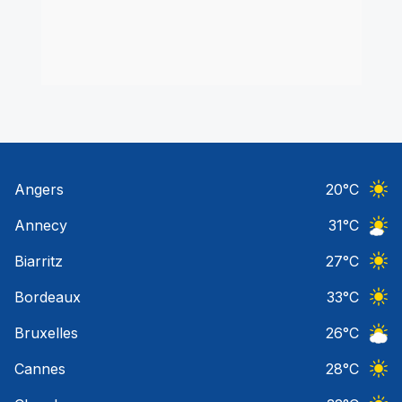
Angers
20
°C
Ciel 
Annecy
31
°C
Ciel 
Biarritz
27
°C
Ciel 
Bordeaux
33
°C
Ciel 
Bruxelles
26
°C
Ciel 
Cannes
28
°C
Ciel 