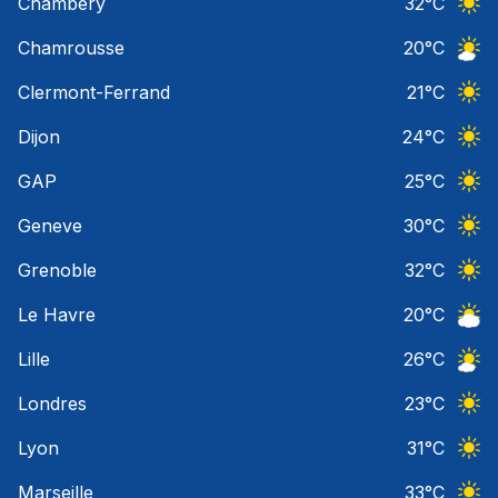
Chambery
32
°C
Ciel 
Chamrousse
20
°C
Ciel 
Clermont-Ferrand
21
°C
Ciel 
Dijon
24
°C
Ciel 
GAP
25
°C
Ciel 
Geneve
30
°C
Ciel 
Grenoble
32
°C
Ciel 
Le Havre
20
°C
Ciel 
Lille
26
°C
Ciel 
Londres
23
°C
Ciel 
Lyon
31
°C
Ciel 
Marseille
33
°C