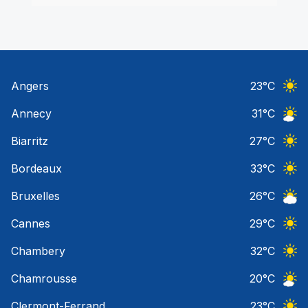
Angers
23
°C
Ciel 
Annecy
31
°C
Ciel 
Biarritz
27
°C
Ciel 
Bordeaux
33
°C
Ciel 
Bruxelles
26
°C
Ciel 
Cannes
29
°C
Ciel 
Chambery
32
°C
Ciel 
Chamrousse
20
°C
Ciel 
Clermont-Ferrand
23
°C