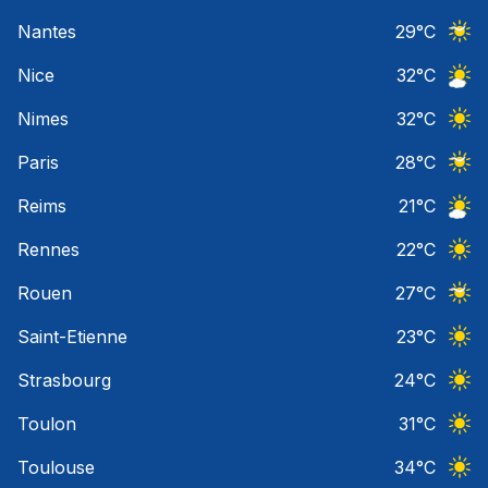
Ciel 
Nantes
29
°C
Ciel 
Nice
32
°C
Ciel 
Nimes
32
°C
Ciel 
Paris
28
°C
Ciel 
Reims
21
°C
Ciel 
Rennes
22
°C
Ciel 
Rouen
27
°C
Ciel 
Saint-Etienne
23
°C
Ciel 
Strasbourg
24
°C
Ciel 
Toulon
31
°C
Ciel 
Toulouse
34
°C