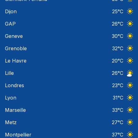
Ciel 
Dijon
25
°C
Ciel 
GAP
26
°C
Ciel 
Geneve
30
°C
Ciel 
Grenoble
32
°C
Ciel 
Le Havre
20
°C
Ciel 
Lille
26
°C
Ciel 
Londres
23
°C
Ciel 
Lyon
31
°C
Ciel 
Marseille
33
°C
Ciel 
Metz
27
°C
Ciel 
Montpellier
37
°C