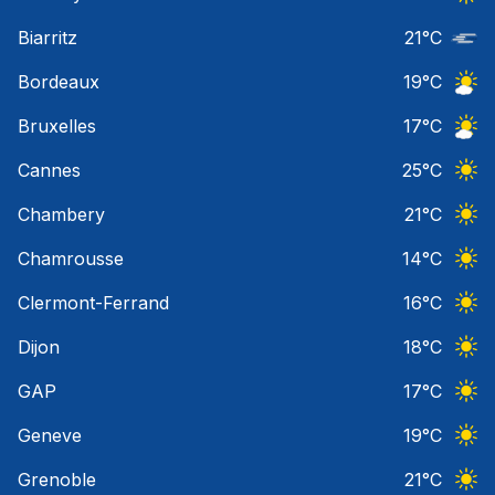
Ciel 
Biarritz
21
°C
Nuage
Bordeaux
19
°C
Ciel 
Bruxelles
17
°C
Ciel 
Cannes
25
°C
Ciel 
Chambery
21
°C
Ciel 
Chamrousse
14
°C
Ciel 
Clermont-Ferrand
16
°C
Ciel 
Dijon
18
°C
Ciel 
GAP
17
°C
Ciel 
Geneve
19
°C
Ciel 
Grenoble
21
°C