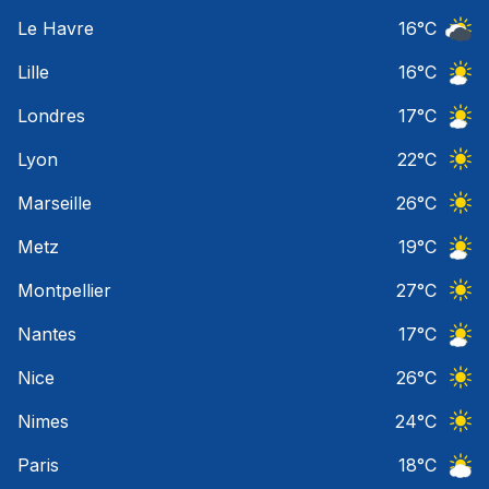
Ciel 
Le Havre
16
°C
Ciel 
Lille
16
°C
Ciel 
Londres
17
°C
Ciel 
Lyon
22
°C
Ciel 
Marseille
26
°C
Ciel 
Metz
19
°C
Ciel 
Montpellier
27
°C
Ciel 
Nantes
17
°C
Ciel 
Nice
26
°C
Ciel 
Nimes
24
°C
Ciel 
Paris
18
°C