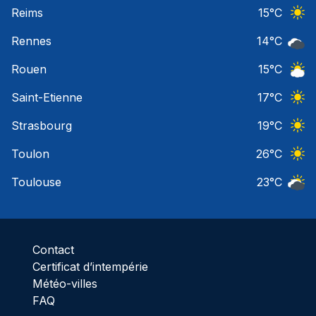
Ciel 
Reims
15
°C
Ciel 
Rennes
14
°C
Ciel 
Rouen
15
°C
Ciel 
Saint-Etienne
17
°C
Ciel 
Strasbourg
19
°C
Ciel 
Toulon
26
°C
Ciel 
Toulouse
23
°C
Ciel 
Contact
Certificat d’intempérie
Météo-villes
FAQ