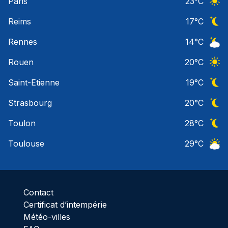
Paris
23
°C
Ciel 
Reims
17
°C
Ciel 
Rennes
14
°C
Ciel 
Rouen
20
°C
Ciel 
Saint-Etienne
19
°C
Ciel 
Strasbourg
20
°C
Ciel 
Toulon
28
°C
Ciel 
Toulouse
29
°C
Ciel 
Contact
Certificat d’intempérie
Météo-villes