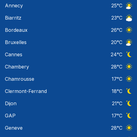
Ciel 
Annecy
25
°C
Ciel 
Biarritz
23
°C
Ciel 
Bordeaux
26
°C
Ciel 
Bruxelles
20
°C
Ciel 
Cannes
24
°C
Ciel 
Chambery
28
°C
Ciel 
Chamrousse
17
°C
Ciel 
Clermont-Ferrand
18
°C
Ciel 
Dijon
21
°C
Ciel 
GAP
17
°C
Ciel 
Geneve
28
°C
Ciel 