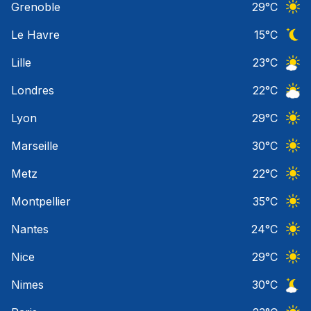
Grenoble
29
°C
Ciel 
Le Havre
15
°C
Ciel 
Lille
23
°C
Ciel 
Londres
22
°C
Ciel 
Lyon
29
°C
Ciel 
Marseille
30
°C
Ciel 
Metz
22
°C
Ciel 
Montpellier
35
°C
Ciel 
Nantes
24
°C
Ciel 
Nice
29
°C
Ciel 
Nimes
30
°C
Ciel 