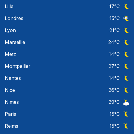
Ciel 
Lille
17
°C
Ciel 
Londres
15
°C
Ciel 
Lyon
21
°C
Ciel 
Marseille
24
°C
Ciel 
Metz
14
°C
Ciel 
Montpellier
27
°C
Ciel 
Nantes
14
°C
Ciel 
Nice
26
°C
Ciel 
Nimes
29
°C
Ciel 
Paris
15
°C
Ciel 
Reims
15
°C
Ciel 