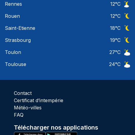
Rennes
12
°C
Ciel 
Rouen
12
°C
Ciel 
Saint-Etienne
18
°C
Ciel 
Strasbourg
19
°C
Ciel 
Toulon
27
°C
Ciel 
Toulouse
24
°C
Ciel 
Contact
Certificat d’intempérie
Météo-villes
FAQ
Télécharger nos applications