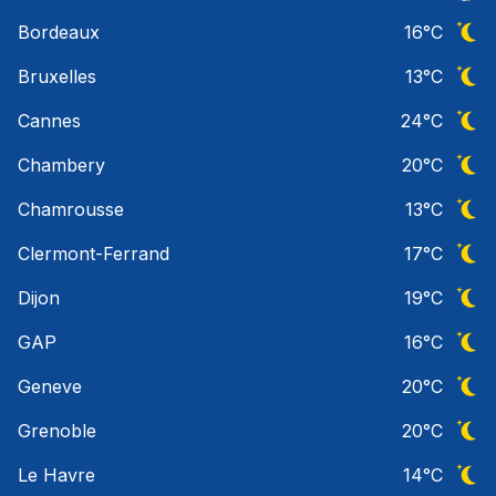
Ciel 
Bordeaux
16
°C
Ciel 
Bruxelles
13
°C
Ciel 
Cannes
24
°C
Ciel 
Chambery
20
°C
Ciel 
Chamrousse
13
°C
Ciel 
Clermont-Ferrand
17
°C
Ciel 
Dijon
19
°C
Ciel 
GAP
16
°C
Ciel 
Geneve
20
°C
Ciel 
Grenoble
20
°C
Ciel 
Le Havre
14
°C