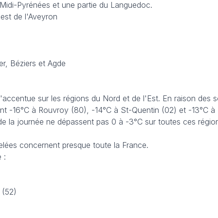
 Midi-Pyrénées et une partie du Languedoc.
uest de l'Aveyron
er, Béziers et Agde
 s'accentue sur les régions du Nord et de l'Est. En raison des 
ent -16°C à Rouvroy (80), -14°C à St-Quentin (02) et -13°C à
e la journée ne dépassent pas 0 à -3°C sur toutes ces régio
gelées concernent presque toute la France.
 :
 (52)