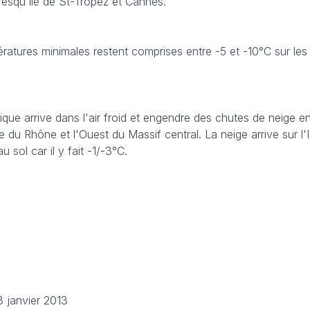
presqu'île de St-Tropez et Cannes.
ératures minimales restent comprises entre -5 et -10°C sur les 
nique arrive dans l'air froid et engendre des chutes de neige e
lée du Rhône et l'Ouest du Massif central. La neige arrive sur l
 sol car il y fait -1/-3°C.
8 janvier 2013