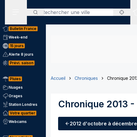
Rechercher
Menu secondaire
Bulletin France
Week-end
15 jours
Alerte 8 jours
Prévi. saison
Accueil
Chroniques
Chronique 2013
Pluies
Nuages
Orages
Chronique 2013 -
Station Londres
Votre quartier
Webcams
2012
d'octobre à décembre