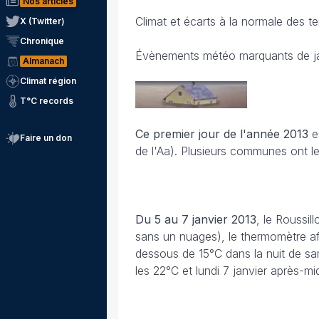
Nos articles
Climat et écarts à la normale des t
X (Twitter)
Chronique
Évènements météo marquants de ja
Almanach
Climat région
T°C records
Ce premier jour de l'année 2013
es
Faire un don
de l'Aa). Plusieurs communes ont le
Du 5 au 7 janvier 2013
, le Roussil
sans un nuages), le thermomètre a
dessous de 15°C dans la nuit de sa
les 22°C et lundi 7 janvier après-midi