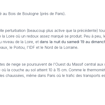
é au Bois de Boulogne (près de Paris).
lle perturbation (beaucoup plus active que la précédente) tour
e la Loire où un redoux assez marqué se produit. Peu à peu, l
u niveau de la Loire, et
dans la nuit du samedi 19 au dimanc
aux, le Poitou, l'IDF et le Nord de la Lorraine.
utes de neige se poursuivent de l'Ouest du Massif central aux
e où la couche au sol atteint 10 à 15 cm. Comme le thermomèt
r les chaussées, même dans Paris où le trafic des transports es