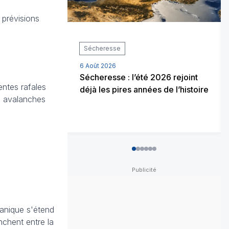
 prévisions
Sécheresse
6 Août 2026
Sécheresse : l’été 2026 rejoint
entes rafales
déjà les pires années de l’histoire
s avalanches
0
1
2
3
4
5
anique s'étend
nchent entre la