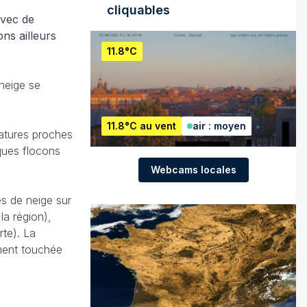
cliquables
vec de
ns ailleurs
11.8°C
 neige se
11.8°C au vent
air : moyen
ratures proches
lques flocons
Webcams locales
es de neige sur
la région),
rte). La
ement touchée