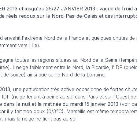
2013 et jusqu'au 26/27 JANVIER 2013 : vague de froid a
e réels redoux sur le Nord-Pas-de-Calais et des interruptio
roid envahit l'extrême Nord de la France et quelques chutes de
amment vers Lille).
d gagne toutes les régions situées au Nord de la Seine (tempé
ée). Il neige faiblement entre le Nord, la Picardie, l'IDF (que
 de soirée) ainsi que sur le Nord de la Lorraine.
 2013
, une perturbation très active occasionne de fortes chut
l'IDF (neige tenant à peine au sol dans Paris et sur l'Ouest de 
ée
dans la nuit et la matinée du mardi 15 janvier 2013
(voir ca
r il y fait trop doux (0/3°C). Marseille est même temporair
r
, mais la neige ne tient pas au sol.