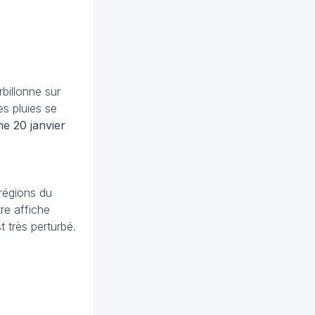
billonne sur
es pluies se
he 20 janvier
 régions du
re affiche
t très perturbé.