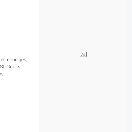
sols enneigés,
 St-Geoirs
ns.