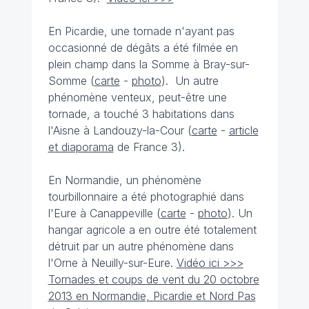
En Picardie, une tornade n'ayant pas
occasionné de dégâts a été filmée en
plein champ dans la Somme à Bray-sur-
Somme (
carte
-
photo
). Un autre
phénomène venteux, peut-être une
tornade, a touché 3 habitations dans
l'Aisne à Landouzy-la-Cour (
carte
-
article
et diaporama
de France 3).
En Normandie, un phénomène
tourbillonnaire a été photographié dans
l'Eure à Canappeville (
carte
-
photo
). Un
hangar agricole a en outre été totalement
détruit par un autre phénomène dans
l'Orne à Neuilly-sur-Eure.
Vidéo ici >>>
Tornades et coups de vent du 20 octobre
2013 en Normandie, Picardie et Nord Pas