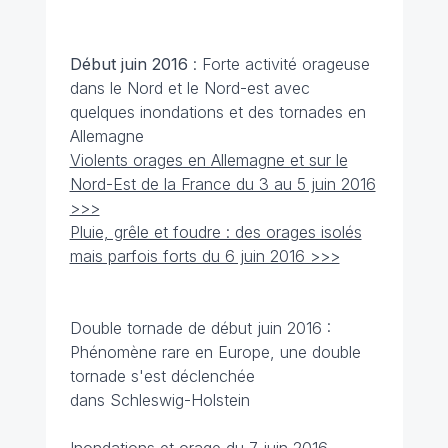
Début juin 2016
: Forte activité orageuse
dans le Nord et le Nord-est avec
quelques inondations et des tornades en
Allemagne
Violents orages en Allemagne et sur le
Nord-Est de la France du 3 au 5 juin 2016
>>>
Pluie, grêle et foudre : des orages isolés
mais parfois forts du 6 juin 2016 >>>
Double tornade de début juin 2016 :
Phénomène rare en Europe, une double
tornade s'est déclenchée
dans Schleswig-Holstein