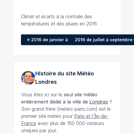
Climat et écarts à la normale des
températures et des pluies en 2016
2016
de janvier à mars
2016
de juillet à septembre
Histoire du site Météo
Londres
Vous êtes ici sur le
seul site météo
entièrement dédié à la ville de
Londres
!!
Son grand frère (meteo-paris.com) est le
premier site météo pour
Paris et l'Île-de-
France
avec plus de 150 000 visiteurs
uniques par jour.