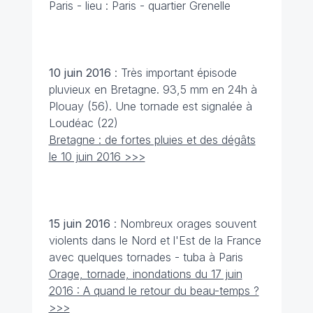
Paris - lieu : Paris - quartier Grenelle
10 juin 2016
: Très important épisode
pluvieux en Bretagne. 93,5 mm en 24h à
Plouay (56). Une tornade est signalée à
Loudéac (22)
Bretagne : de fortes pluies et des dégâts
le 10 juin 2016 >>>
15 juin 2016
: Nombreux orages souvent
violents dans le Nord et l'Est de la France
avec quelques tornades - tuba à Paris
Orage, tornade, inondations du 17 juin
2016 : A quand le retour du beau-temps ?
>>>