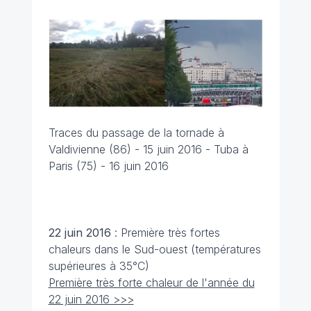
Traces du passage de la tornade à
Valdivienne (86) - 15 juin 2016 -
Tuba à
Paris (75) - 16 juin 2016
22 juin 2016
: Première très fortes
chaleurs dans le Sud-ouest (températures
supérieures à 35°C)
Première très forte chaleur de l'année du
22 juin 2016 >>>