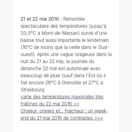
21 et 22 mai 2016
: Remontée
spectaculaire des températures (jusqu'à
33,5°C à Mont-de-Marsan) suivie d'une
baisse tout aussi importante le lendemain
(16°C de moins que la veille dans le Sud-
ouest). Après une vague orageuse dans la
nuit du 21 au 22 mai, la journée du
dimanche 22 mai est automnale avec
beaucoup de pluie (sauf dans l'Est où il
fait encore 28°C à Grenoble et 27°C à
Strasbourg
carte des températures maximales très
fraîches du 22 mai 2016 >>
Chaleur, orages et... fraicheur : un week-
end du 21 mai 2016 de contrastes >>>