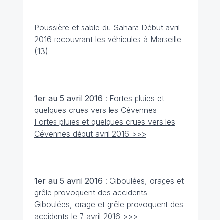
Poussière et sable du Sahara Début avril
2016 recouvrant les véhicules à Marseille
(13)
1er au 5 avril 2016
: Fortes pluies et
quelques crues vers les Cévennes
Fortes pluies et quelques crues vers les
Cévennes début avril 2016 >>>
1er au 5 avril 2016
: Giboulées, orages et
grêle provoquent des accidents
Giboulées, orage et grêle provoquent des
accidents le 7 avril 2016 >>>