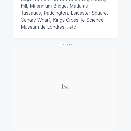
Hill, Millennium Bridge, Madame
Tussauds, Paddington, Leicester Square,
Canary Wharf, Kings Cross, le Science
Museum de Londres... etc