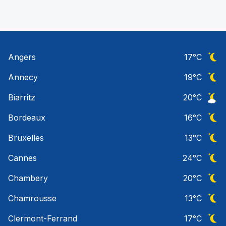
Angers
17
°C
Ciel 
Annecy
19
°C
Ciel 
Biarritz
20
°C
Ciel 
Bordeaux
16
°C
Ciel 
Bruxelles
13
°C
Ciel 
Cannes
24
°C
Ciel 
Chambery
20
°C
Ciel 
Chamrousse
13
°C
Ciel 
Clermont-Ferrand
17
°C