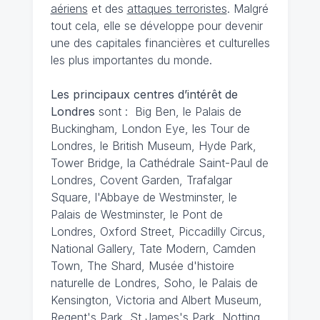
aériens
et des
attaques terroristes
. Malgré
tout cela, elle se développe pour devenir
une des capitales financières et culturelles
les plus importantes du monde.
Les principaux centres d’intérêt de
Londres
sont : Big Ben, le Palais de
Buckingham, London Eye, les Tour de
Londres, le British Museum, Hyde Park,
Tower Bridge, la Cathédrale Saint-Paul de
Londres, Covent Garden, Trafalgar
Square, l'Abbaye de Westminster, le
Palais de Westminster, le Pont de
Londres, Oxford Street, Piccadilly Circus,
National Gallery, Tate Modern, Camden
Town, The Shard, Musée d'histoire
naturelle de Londres, Soho, le Palais de
Kensington, Victoria and Albert Museum,
Regent's Park, St James's Park, Notting