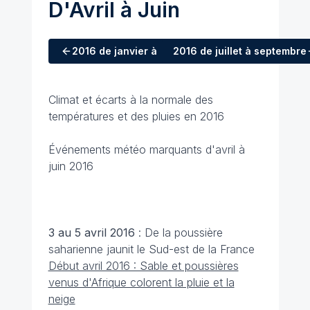
D'Avril à Juin
2016
de janvier à mars
2016
de juillet à septembre
Climat et écarts à la normale des
températures et des pluies en 2016
Événements météo marquants d'avril à
juin 2016
3 au 5 avril 2016
: De la poussière
saharienne jaunit le Sud-est de la France
Début avril 2016 : Sable et poussières
venus d'Afrique colorent la pluie et la
neige