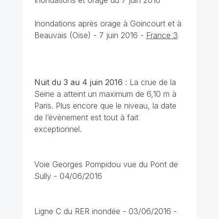
Inondations et orage du 7 juin 2016
Inondations après orage à Goincourt et à
Beauvais (Oise) - 7 juin 2016 -
France 3
Nuit du 3 au 4 juin 2016
: La crue de la
Seine a atteint un maximum de 6,10 m à
Paris. Plus encore que le niveau, la date
de l’évènement est tout à fait
exceptionnel.
Voie Georges Pompidou vue du Pont de
Sully - 04/06/2016
Ligne C du RER inondée - 03/06/2016 -