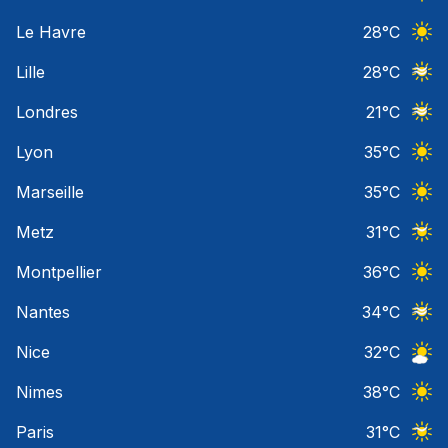
Ciel 
Le Havre
28
°C
Ciel 
Lille
28
°C
Ciel 
Londres
21
°C
Ciel 
Lyon
35
°C
Ciel 
Marseille
35
°C
Ciel 
Metz
31
°C
Ciel 
Montpellier
36
°C
Ciel 
Nantes
34
°C
Ciel 
Nice
32
°C
Ciel 
Nimes
38
°C
Ciel 
Paris
31
°C