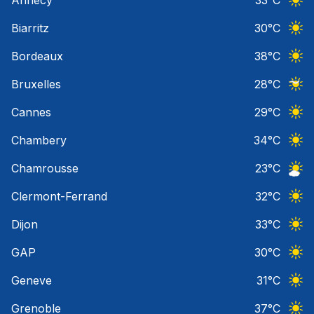
Annecy
33
°C
Ciel 
Biarritz
30
°C
Ciel 
Bordeaux
38
°C
Ciel 
Bruxelles
28
°C
Ciel 
Cannes
29
°C
Ciel 
Chambery
34
°C
Ciel 
Chamrousse
23
°C
Ciel 
Clermont-Ferrand
32
°C
Ciel 
Dijon
33
°C
Ciel 
GAP
30
°C
Ciel 
Geneve
31
°C
Ciel 
Grenoble
37
°C