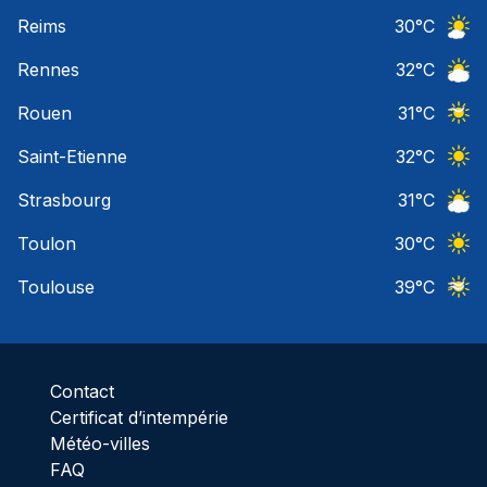
Ciel 
Reims
30
°C
Ciel 
Rennes
32
°C
Ciel 
Rouen
31
°C
Ciel 
Saint-Etienne
32
°C
Ciel 
Strasbourg
31
°C
Ciel 
Toulon
30
°C
Ciel 
Toulouse
39
°C
Ciel 
Contact
Certificat d’intempérie
Météo-villes
FAQ