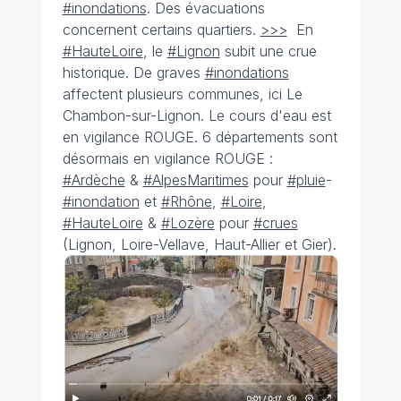
#inondations
. Des évacuations
concernent certains quartiers.
>>>
En
#HauteLoire
, le
#Lignon
subit une crue
historique. De graves
#inondations
affectent plusieurs communes, ici Le
Chambon-sur-Lignon. Le cours d'eau est
en vigilance ROUGE. 6 départements sont
désormais en vigilance ROUGE :
#Ardèche
&
#AlpesMaritimes
pour
#pluie
-
#inondation
et
#Rhône
,
#Loire
,
#HauteLoire
&
#Lozère
pour
#crues
(Lignon, Loire-Vellave, Haut-Allier et Gier).