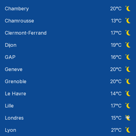
Ciel 
Chambery
20
°C
Ciel 
Chamrousse
13
°C
Ciel 
Clermont-Ferrand
17
°C
Ciel 
Dijon
19
°C
Ciel 
GAP
16
°C
Ciel 
Geneve
20
°C
Ciel 
Grenoble
20
°C
Ciel 
Le Havre
14
°C
Ciel 
Lille
17
°C
Ciel 
Londres
15
°C
Ciel 
Lyon
21
°C