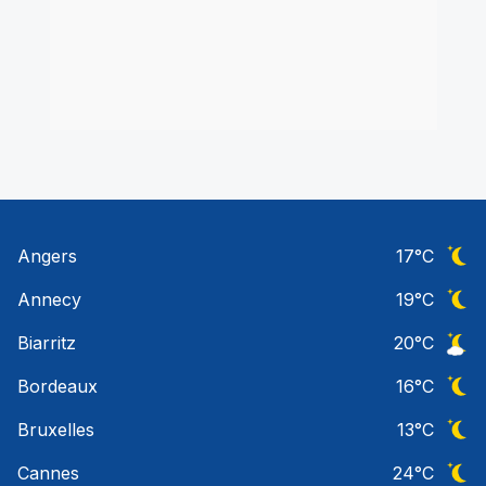
Angers
17
°C
Ciel 
Annecy
19
°C
Ciel 
Biarritz
20
°C
Ciel 
Bordeaux
16
°C
Ciel 
Bruxelles
13
°C
Ciel 
Cannes
24
°C