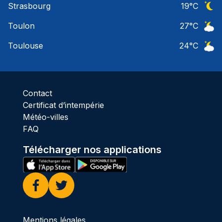
Strasbourg
19
°C
Ciel 
Toulon
27
°C
Ciel 
Toulouse
24
°C
Ciel 
Contact
Certificat d’intempérie
Météo-villes
FAQ
Télécharger nos applications
Facebook
Twitter
Mentions légales