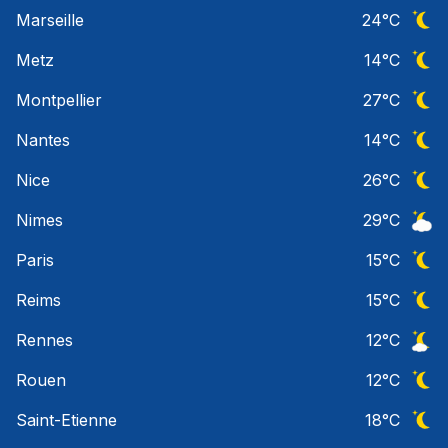
Ciel 
Marseille
24
°C
Ciel 
Metz
14
°C
Ciel 
Montpellier
27
°C
Ciel 
Nantes
14
°C
Ciel 
Nice
26
°C
Ciel 
Nimes
29
°C
Ciel 
Paris
15
°C
Ciel 
Reims
15
°C
Ciel 
Rennes
12
°C
Ciel 
Rouen
12
°C
Ciel 
Saint-Etienne
18
°C
Ciel 