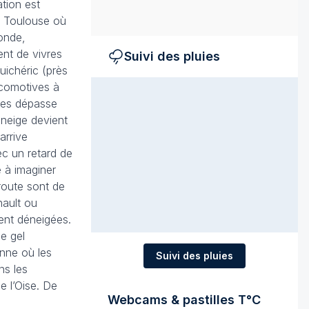
ation est
et Toulouse où
onde,
ent de vivres
Suivi des pluies
uichéric (près
ocomotives à
res dépasse
 neige devient
arrive
ec un retard de
e à imaginer
route sont de
nault ou
ment déneigées.
e gel
enne où les
Suivi des pluies
ns les
e l’Oise. De
Webcams & pastilles T°C