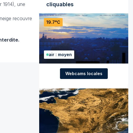
r 1914), une
cliquables
 neige recouvre
19.7°C
nterdite.
air : moyen
Webcams locales