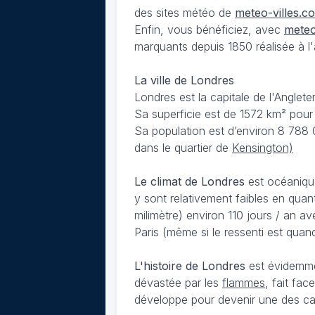
des sites météo de
meteo-villes.c
Enfin, vous bénéficiez, avec
meteo
marquants depuis 1850 réalisée à l'a
La ville de Londres
Londres est la capitale de l'Anglet
Sa superficie est de 1572 km² pour 
Sa population est d’environ 8 788 
dans le quartier de
Kensington)
Le climat de Londres
est océanique
y sont relativement faibles en quan
milimètre) environ 110 jours / an 
Paris (même si le ressenti est quan
L'histoire de Londres
est évidemme
dévastée par les
flammes
, fait fa
développe pour devenir une des capi