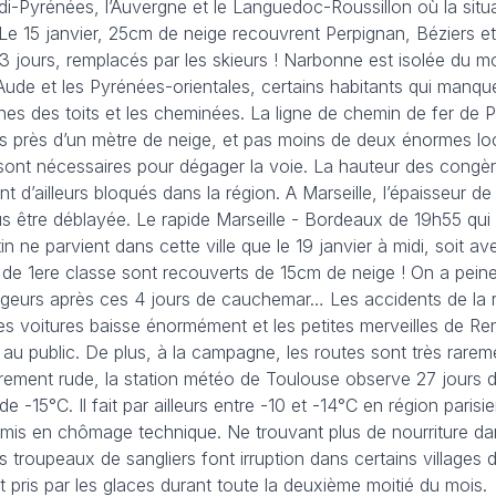
idi-Pyrénées, l’Auvergne et le Languedoc-Roussillon où la situ
 Le 15 janvier, 25cm de neige recouvrent Perpignan, Béziers 
3 jours, remplacés par les skieurs ! Narbonne est isolée du m
ude et les Pyrénées-orientales, certains habitants qui manqu
rnes des toits et les cheminées. La ligne de chemin de fer de P
s près d’un mètre de neige, et pas moins de deux énormes l
ont nécessaires pour dégager la voie. La hauteur des congè
 d’ailleurs bloqués dans la région. A Marseille, l’épaisseur de
lus être déblayée. Le rapide Marseille - Bordeaux de 19h55 qui 
 ne parvient dans cette ville que le 19 janvier à midi, soit av
s de 1ere classe sont recouverts de 15cm de neige ! On a pein
ageurs après ces 4 jours de cauchemar… Les accidents de la 
es voitures baisse énormément et les petites merveilles de Re
au public. De plus, à la campagne, les routes sont très rare
èrement rude, la station météo de Toulouse observe 27 jours d
e -15°C. Il fait par ailleurs entre -10 et -14°C en région parisi
t mis en chômage technique. Ne trouvant plus de nourriture da
roupeaux de sangliers font irruption dans certains villages d
pris par les glaces durant toute la deuxième moitié du mois.