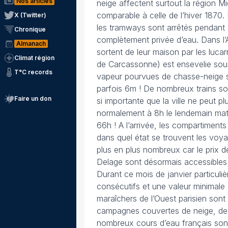
Nos articles
neige affectent surtout la région M
comparable à celle de l’hiver 1870.
X (Twitter)
les tramways sont arrêtés pendant 
Chronique
complètement privée d’eau. Dans l’A
Almanach
sortent de leur maison par les luca
Climat région
de Carcassonne) est ensevelie sou
T°C records
vapeur pourvues de chasse-neige s
parfois 6m ! De nombreux trains sont
Faire un don
si importante que la ville ne peut p
normalement à 8h le lendemain matin
66h ! A l’arrivée, les compartiment
dans quel état se trouvent les voy
plus en plus nombreux car le prix d
Delage sont désormais accessibles 
Durant ce mois de janvier particuli
consécutifs et une valeur minimale d
maraîchers de l’Ouest parisien son
campagnes couvertes de neige, des t
nombreux cours d’eau français sont 