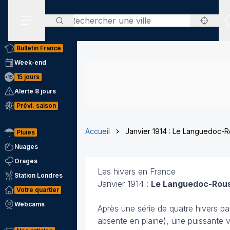
Rechercher
Menu secondaire
Bulletin France
Week-end
15 jours
Alerte 8 jours
Prévi. saison
Accueil
Janvier 1914 : Le Languedoc-Ro
Pluies
Nuages
Orages
Les hivers en France
Station Londres
Janvier 1914 :
Le Languedoc-Rouss
Votre quartier
Webcams
Après une série de quatre hivers p
absente en plaine), une puissante v