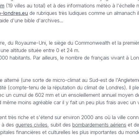
om
(19 villes au total) et à des informations météo à l'échelle n
-londres.eu
de rubriques très ludiques comme un almanach i
ide d'une bible d'archives...
erre, du Royaume-Uni, le siège du Commonwealth et la première
une altitude située entre 0 et 24 m.
000 habitants. Par ailleurs, le nombre de français vivant à L
 alterné (une sorte de micro-climat au Sud-est de l'Angleterre
tité (compte-tenu de la réputation du climat de Londres). Il p
avec un cumul de 602 mm et un ensoleillement annuel moyen d
d même moins agréable car il y fait un peu plus frais avec un 
nt très riche et s'étend sur environ 2000 ans où la ville con
ce à des
guerres civiles
, subit des
bombardements aériens
et d
tales financières et culturelles les plus importantes du mond