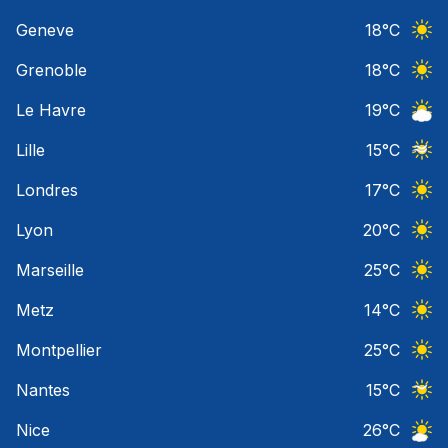
Ciel 
Geneve
18
°C
Ciel 
Grenoble
18
°C
Ciel 
Le Havre
19
°C
Ciel 
Lille
15
°C
Ciel 
Londres
17
°C
Ciel 
Lyon
20
°C
Ciel 
Marseille
25
°C
Ciel 
Metz
14
°C
Ciel 
Montpellier
25
°C
Ciel 
Nantes
15
°C
Ciel 
Nice
26
°C