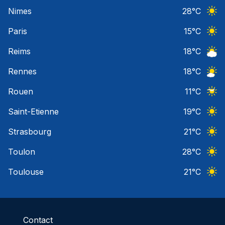
Ciel 
Nimes
28
°C
Ciel 
Paris
15
°C
Ciel 
Reims
18
°C
Ciel 
Rennes
18
°C
Ciel 
Rouen
11
°C
Ciel 
Saint-Etienne
19
°C
Ciel 
Strasbourg
21
°C
Ciel 
Toulon
28
°C
Ciel 
Toulouse
21
°C
Ciel 
Contact