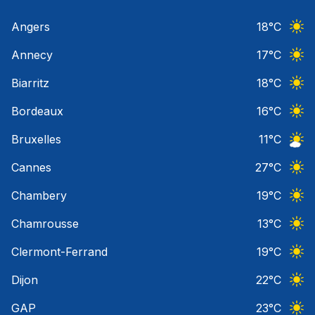
Angers
18
°C
Ciel 
Annecy
17
°C
Ciel 
Biarritz
18
°C
Ciel 
Bordeaux
16
°C
Ciel 
Bruxelles
11
°C
Ciel 
Cannes
27
°C
Ciel 
Chambery
19
°C
Ciel 
Chamrousse
13
°C
Ciel 
Clermont-Ferrand
19
°C
Ciel 
Dijon
22
°C
Ciel 
GAP
23
°C