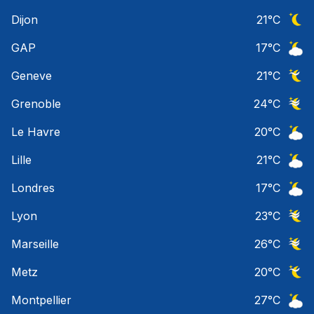
Ciel 
Dijon
21
°C
Ciel 
GAP
17
°C
Ciel 
Geneve
21
°C
Ciel 
Grenoble
24
°C
Ciel 
Le Havre
20
°C
Ciel 
Lille
21
°C
Ciel 
Londres
17
°C
Ciel 
Lyon
23
°C
Ciel 
Marseille
26
°C
Ciel 
Metz
20
°C
Ciel 
Montpellier
27
°C