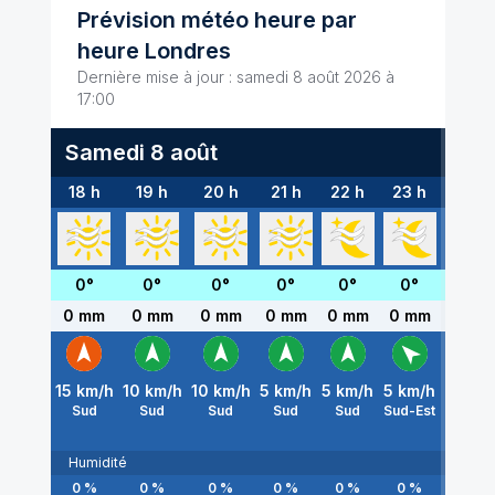
Prévision météo heure par
heure
Londres
Dernière mise à jour :
samedi 8 août 2026 à
17:00
Samedi 8 août
Di
18 h
19 h
20 h
21 h
22 h
23 h
00 h
0
°
0
°
0
°
0
°
0
°
0
°
0
°
0 mm
0 mm
0 mm
0 mm
0 mm
0 mm
0 m
15
km/h
10
km/h
10
km/h
5
km/h
5
km/h
5
km/h
5
km/
Sud
Sud
Sud
Sud
Sud
Sud-Est
Sud-Es
Humidité
0
%
0
%
0
%
0
%
0
%
0
%
0
%