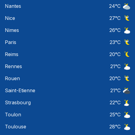
Ciel 
Nantes
24
°C
Ciel 
Nice
27
°C
Ciel 
Nimes
26
°C
Ciel 
Paris
23
°C
Ciel 
Reims
20
°C
Ciel 
Rennes
21
°C
Ciel 
Rouen
20
°C
Ciel 
Saint-Etienne
21
°C
Ciel 
Strasbourg
22
°C
Ciel 
Toulon
25
°C
Ciel 
Toulouse
28
°C
Ciel 