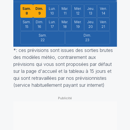
Sam.
Dim.
Lun.
Mar.
Mer.
Jeu.
Ven.
8
9
10
11
12
13
14
Sam.
Dim.
Lun.
Mar.
Mer.
Jeu.
Ven.
15
16
17
18
19
20
21
Sam.
Dim.
22
23
*: ces prévisions sont issues des sorties brutes
des modèles météo, contrairement aux
prévisions qui vous sont proposées par défaut
sur la page d'accueil et la tableau à 15 jours et
qui sont retravaillées par nos prévisionnistes
(service habituellement payant sur internet)