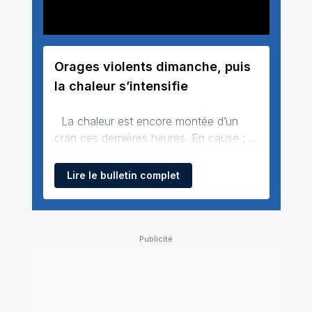
Orages violents dimanche, puis
la chaleur s’intensifie
La chaleur est encore montée d’un
cran ces dernières heures. En cause : la
France se retrouve coincée entre
l’anticyclone installé sur l’Allemagne et
Lire le bulletin complet
une petite dépression arrivant par
l’ouest. Résultat : un puissant appel d’air
brûlant remonte directement du Sahara.
Dimanche, un talweg atlantique trav…