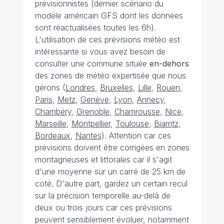
prévisionnistes (dernier scénario du
modèle américain GFS dont les données
sont réactualisées toutes les 6h).
L'utilisation de ces prévisions météo est
intéressante si vous avez besoin de
consulter une commune située
en-dehors
des zones de météo expertisée que nous
gérons (
Londres
,
Bruxelles
,
Lille
,
Rouen
,
Paris
,
Metz
,
Genève
,
Lyon
,
Annecy
,
Chambéry
,
Grenoble
,
Chamrousse
,
Nice
,
Marseille
,
Montpellier
,
Toulouse
,
Biarritz
,
Bordeaux
,
Nantes
). Attention car ces
prévisions doivent être corrigées en zones
montagneuses et littorales car il s'agit
d'une moyenne sur un carré de 25 km de
coté. D'autre part, gardez un certain recul
sur la précision temporelle au-delà de
deux ou trois jours car ces prévisions
peuvent sensiblement évoluer, notamment