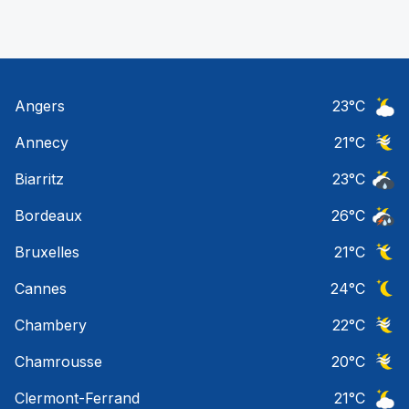
Angers
23
°C
Ciel 
Annecy
21
°C
Ciel 
Biarritz
23
°C
Risqu
Bordeaux
26
°C
Temps
Bruxelles
21
°C
Ciel 
Cannes
24
°C
Ciel 
Chambery
22
°C
Ciel 
Chamrousse
20
°C
Ciel 
Clermont-Ferrand
21
°C