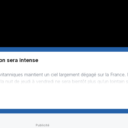
son sera intense
nuit de jeudi à vendredi ne sera bientôt plus qu’un lointain sou
ment se décaler vers l’Allemagne, favor…