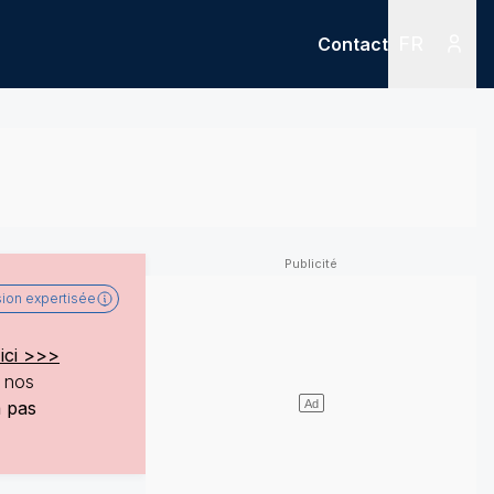
FR
Contact
Menu
Menu des
sion expertisée
ici >>>
e nos
a pas