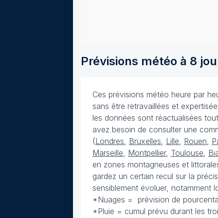
Prévisions météo à 8 jou
Ces prévisions météo heure par heur
sans être retravaillées et expertis
les données sont réactualisées toute
avez besoin de consulter une com
(
Londres
,
Bruxelles
,
Lille
,
Rouen
,
P
Marseille
,
Montpellier
,
Toulouse
,
Bia
en zones montagneuses et littorales
gardez un certain recul sur la préc
sensiblement évoluer, notamment lo
*Nuages = prévision de pourcenta
*Pluie = cumul prévu durant les tr