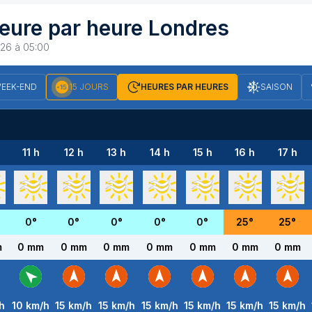
eure par heure
Londres
26 à 05:00
EEK-END
15 JOURS
HEURES PAR HEURES
SAISON
11 h
12 h
13 h
14 h
15 h
16 h
17 h
0
°
0
°
0
°
0
°
0
°
25
°
25
°
m
0 mm
0 mm
0 mm
0 mm
0 mm
0 mm
0 mm
h
10
km/h
15
km/h
15
km/h
15
km/h
15
km/h
15
km/h
15
km/h