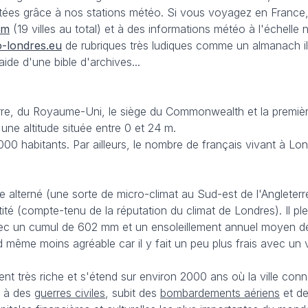
tées grâce à nos stations météo. Si vous voyagez en France
om
(19 villes au total) et à des informations météo à l'échelle n
-londres.eu
de rubriques très ludiques comme un almanach i
ide d'une bible d'archives...
erre, du Royaume-Uni, le siège du Commonwealth et la première
une altitude située entre 0 et 24 m.
000 habitants. Par ailleurs, le nombre de français vivant à L
 alterné (une sorte de micro-climat au Sud-est de l'Angleterre
tité (compte-tenu de la réputation du climat de Londres). Il p
avec un cumul de 602 mm et un ensoleillement annuel moyen d
d même moins agréable car il y fait un peu plus frais avec un 
nt très riche et s'étend sur environ 2000 ans où la ville con
ce à des
guerres civiles
, subit des
bombardements aériens
et d