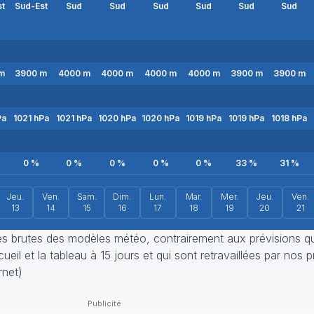
st
Sud-Est
Sud
Sud
Sud
Sud
Sud
Sud
m
3900
m
4000
m
4000
m
4000
m
4000
m
3900
m
3900
m
Pa
1021
hPa
1021
hPa
1020
hPa
1020
hPa
1019
hPa
1019
hPa
1018
hPa
0
%
0
%
0
%
0
%
0
%
33
%
31
%
Jeu.
Ven.
Sam.
Dim.
Lun.
Mar.
Mer.
Jeu.
Ven.
13
14
15
16
17
18
19
20
21
ies brutes des modèles météo, contrairement aux prévisions q
eil et la tableau à 15 jours et qui sont retravaillées par nos p
rnet)