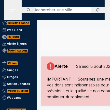
Rechercher
Menu secondaire
Bulletin France
Week-end
15 jours
Alerte 8 jours
Prévi. saison
Pluies
Alerte
Samedi 8 août 202
Nuages
Orages
IMPORTANT —
Soutenez une mété
Station Londres
Vos dons sont indispensables pour p
prévisions et la qualité de nos co
Votre quartier
continuer durablement.
Webcams