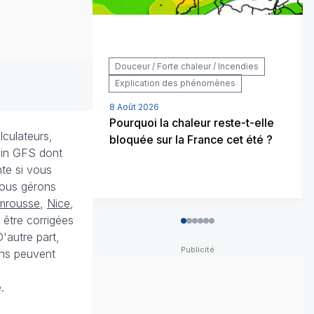
Douceur / Forte chaleur / Incendies
Explication des phénomènes
8 Août 2026
Pourquoi la chaleur reste-t-elle
lculateurs,
bloquée sur la France cet été ?
cain GFS dont
nte si vous
ous gérons
mrousse
,
Nice
,
 être corrigées
0
1
2
3
4
5
'autre part,
ons peuvent
.