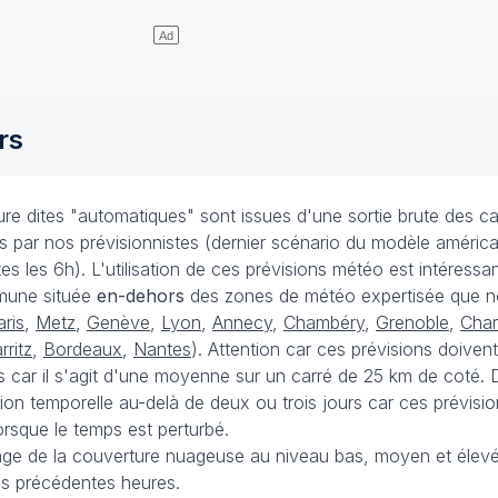
rs
e dites "automatiques" sont issues d'une sortie brute des ca
ées par nos prévisionnistes (dernier scénario du modèle améri
s les 6h). L'utilisation de ces prévisions météo est intéressa
mune située
en-dehors
des zones de météo expertisée que n
aris
,
Metz
,
Genève
,
Lyon
,
Annecy
,
Chambéry
,
Grenoble
,
Cha
rritz
,
Bordeaux
,
Nantes
). Attention car ces prévisions doivent
 car il s'agit d'une moyenne sur un carré de 25 km de coté. D
ision temporelle au-delà de deux ou trois jours car ces prévisi
rsque le temps est perturbé.
ge de la couverture nuageuse au niveau bas, moyen et élevé
ois précédentes heures.