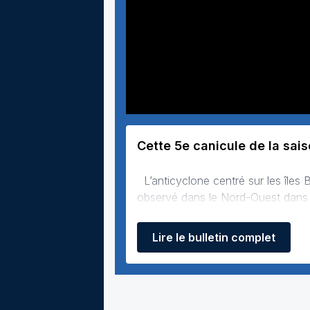
Cette 5e canicule de la sai
L’anticyclone centré sur les îles Britanniques maintient un ciel largement dégagé sur la France. L’air très frais
observé dans le Nord-Ouest dans la 
hautes pressions vont progressive
Lire le bulletin complet