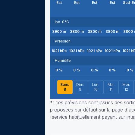
Est
Est
Est
Est
Sud-E
Iso. 0°C
3900
m
3800
m
3800
m
3800
m
3800
Pression
1021
hPa
1021
hPa
1021
hPa
1021
hPa
1021
h
Humidité
0
%
0
%
0
%
0
%
0
%
Sam.
Dim.
Lun.
Mar.
Mer.
8
9
10
11
12
*: ces prévisions sont issues des sort
proposées par défaut sur la page d'accu
(service habituellement payant sur inte