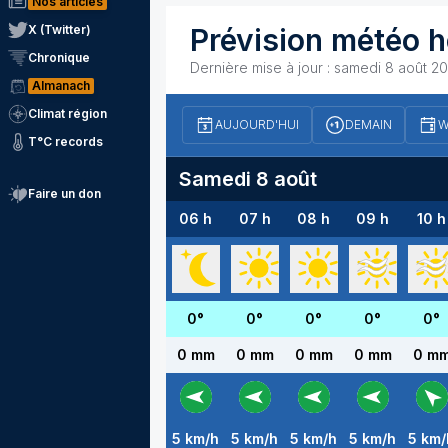
Nos articles
X (Twitter)
Prévision météo h
Chronique
Dernière mise à jour :
samedi 8 août 20
Almanach
Climat région
AUJOURD'HUI
DEMAIN
W
T°C records
Samedi 8 août
Faire un don
06 h
07 h
08 h
09 h
10 h
0
°
0
°
0
°
0
°
0
°
0 mm
0 mm
0 mm
0 mm
0 m
5
km/h
5
km/h
5
km/h
5
km/h
5
km/