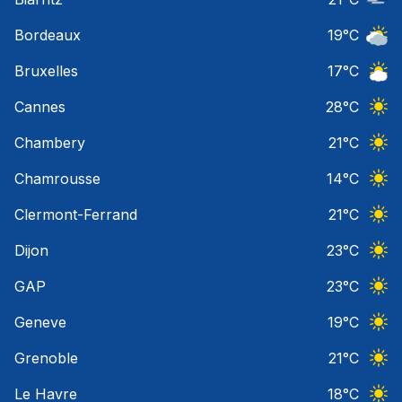
Nuage
Bordeaux
19
°C
Ciel 
Bruxelles
17
°C
Ciel 
Cannes
28
°C
Ciel 
Chambery
21
°C
Ciel 
Chamrousse
14
°C
Ciel 
Clermont-Ferrand
21
°C
Ciel 
Dijon
23
°C
Ciel 
GAP
23
°C
Ciel 
Geneve
19
°C
Ciel 
Grenoble
21
°C
Ciel 
Le Havre
18
°C