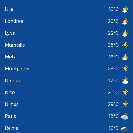
Ciel 
Lille
16
°C
Ciel 
Londres
20
°C
Ciel 
Lyon
22
°C
Ciel 
Marseille
26
°C
Ciel 
Metz
19
°C
Ciel 
Montpellier
26
°C
Ciel 
Nantes
17
°C
Ciel 
Nice
26
°C
Ciel 
Nimes
29
°C
Ciel 
Paris
18
°C
Ciel 
Reims
19
°C