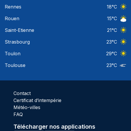
Ciel 
Rennes
18
°C
Ciel 
Rouen
15
°C
Ciel 
Saint-Etienne
21
°C
Ciel 
Strasbourg
23
°C
Ciel 
Toulon
29
°C
Ciel 
Toulouse
23
°C
Nuage
Contact
Certificat d’intempérie
Météo-villes
FAQ
Télécharger nos applications