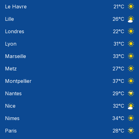
Ciel 
Le Havre
21
°C
Ciel 
Lille
26
°C
Ciel 
Londres
22
°C
Ciel 
Lyon
31
°C
Ciel 
Marseille
33
°C
Ciel 
Metz
27
°C
Ciel 
Montpellier
37
°C
Ciel 
Nantes
29
°C
Ciel 
Nice
32
°C
Ciel 
Nimes
34
°C
Ciel 
Paris
28
°C
Ciel 