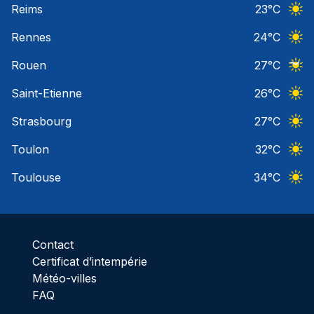
Reims
23
°C
Ciel 
Rennes
24
°C
Ciel 
Rouen
27
°C
Ciel 
Saint-Etienne
26
°C
Ciel 
Strasbourg
27
°C
Ciel 
Toulon
32
°C
Ciel 
Toulouse
34
°C
Ciel 
Contact
Certificat d’intempérie
Météo-villes
FAQ