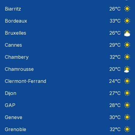
Ciel 
Biarritz
26
°C
Ciel 
Bordeaux
33
°C
Ciel 
Bruxelles
26
°C
Ciel 
Cannes
29
°C
Ciel 
Chambery
32
°C
Ciel 
Chamrousse
20
°C
Ciel 
Clermont-Ferrand
24
°C
Ciel 
Dijon
27
°C
Ciel 
GAP
28
°C
Ciel 
Geneve
30
°C
Ciel 
Grenoble
32
°C