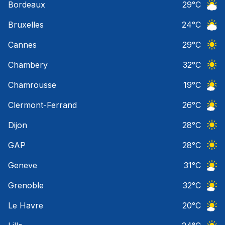
Bordeaux
29
°C
Ciel 
Bruxelles
24
°C
Ciel 
Cannes
29
°C
Ciel 
Chambery
32
°C
Ciel 
Chamrousse
19
°C
Ciel 
Clermont-Ferrand
26
°C
Ciel 
Dijon
28
°C
Ciel 
GAP
28
°C
Ciel 
Geneve
31
°C
Ciel 
Grenoble
32
°C
Ciel 
Le Havre
20
°C
Ciel 