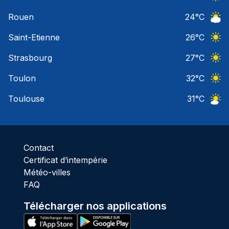
Ciel 
Rouen
24
°C
Ciel 
Saint-Etienne
26
°C
Ciel 
Strasbourg
27
°C
Ciel 
Toulon
32
°C
Ciel 
Toulouse
31
°C
Ciel 
Contact
Certificat d’intempérie
Météo-villes
FAQ
Télécharger nos applications