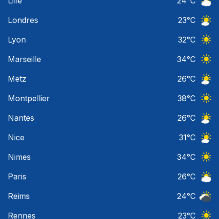
Lille
24
°C
Ciel 
Londres
23
°C
Ciel 
Lyon
32
°C
Ciel 
Marseille
34
°C
Ciel 
Metz
26
°C
Ciel 
Montpellier
38
°C
Ciel 
Nantes
26
°C
Ciel 
Nice
31
°C
Ciel 
Nimes
34
°C
Ciel 
Paris
26
°C
Ciel 
Reims
24
°C
Ciel 
Rennes
23
°C