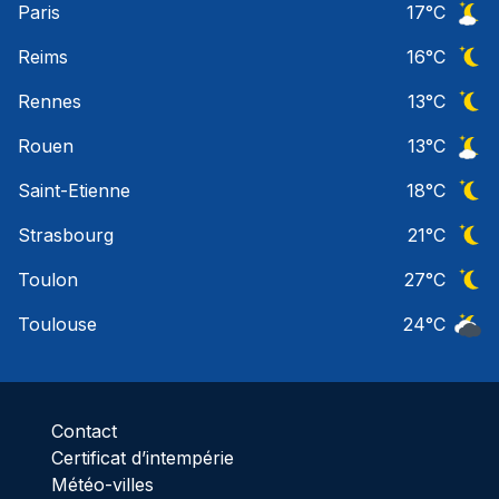
Paris
17
°C
Ciel 
Reims
16
°C
Ciel 
Rennes
13
°C
Ciel 
Rouen
13
°C
Ciel 
Saint-Etienne
18
°C
Ciel 
Strasbourg
21
°C
Ciel 
Toulon
27
°C
Ciel 
Toulouse
24
°C
Ciel 
Contact
Certificat d’intempérie
Météo-villes