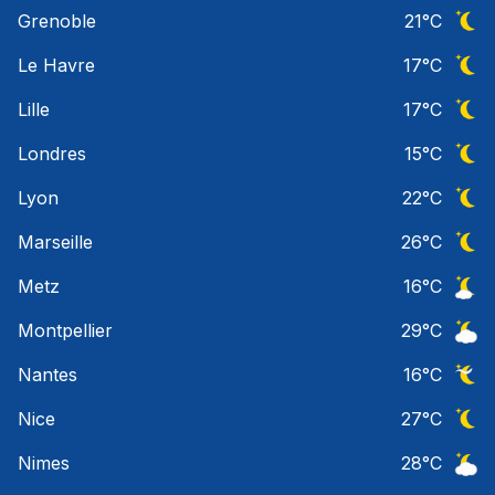
Ciel 
Grenoble
21
°C
Ciel 
Le Havre
17
°C
Ciel 
Lille
17
°C
Ciel 
Londres
15
°C
Ciel 
Lyon
22
°C
Ciel 
Marseille
26
°C
Ciel 
Metz
16
°C
Ciel 
Montpellier
29
°C
Ciel 
Nantes
16
°C
Ciel 
Nice
27
°C
Ciel 
Nimes
28
°C
Ciel 