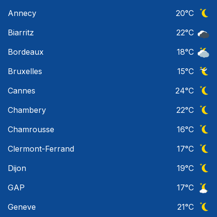
Ciel 
Annecy
20
°C
Ciel 
Biarritz
22
°C
Ciel 
Bordeaux
18
°C
Ciel 
Bruxelles
15
°C
Ciel 
Cannes
24
°C
Ciel 
Chambery
22
°C
Ciel 
Chamrousse
16
°C
Ciel 
Clermont-Ferrand
17
°C
Ciel 
Dijon
19
°C
Ciel 
GAP
17
°C
Ciel 
Geneve
21
°C