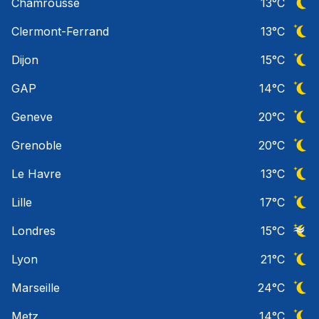
Chamrousse
13
°C
Ciel 
Clermont-Ferrand
13
°C
Ciel 
Dijon
15
°C
Ciel 
GAP
14
°C
Ciel 
Geneve
20
°C
Ciel 
Grenoble
20
°C
Ciel 
Le Havre
13
°C
Ciel 
Lille
17
°C
Ciel 
Londres
15
°C
Ciel 
Lyon
21
°C
Ciel 
Marseille
24
°C
Ciel 
Metz
14
°C