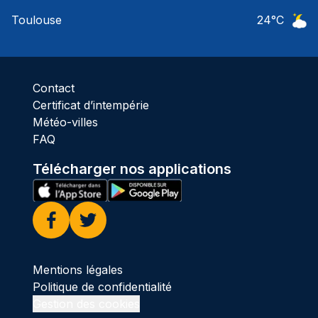
Ciel 
Toulouse
24
°C
Ciel 
Contact
Certificat d’intempérie
Météo-villes
FAQ
Télécharger nos applications
Facebook
Twitter
Mentions légales
Politique de confidentialité
Gestion des cookies