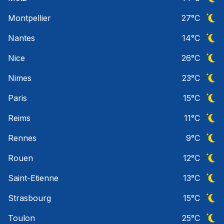
Ciel 
Montpellier
27
°C
Ciel 
Nantes
14
°C
Ciel 
Nice
26
°C
Ciel 
Nimes
23
°C
Ciel 
Paris
15
°C
Ciel 
Reims
11
°C
Ciel 
Rennes
9
°C
Ciel 
Rouen
12
°C
Ciel 
Saint-Etienne
13
°C
Ciel 
Strasbourg
15
°C
Ciel 
Toulon
25
°C