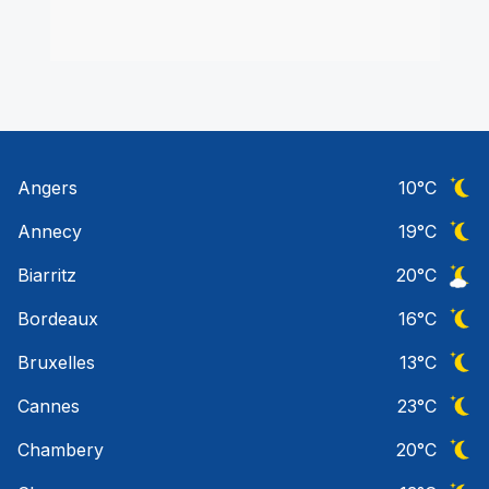
Angers
10
°C
Ciel 
Annecy
19
°C
Ciel 
Biarritz
20
°C
Ciel 
Bordeaux
16
°C
Ciel 
Bruxelles
13
°C
Ciel 
Cannes
23
°C
Ciel 
Chambery
20
°C
Ciel 