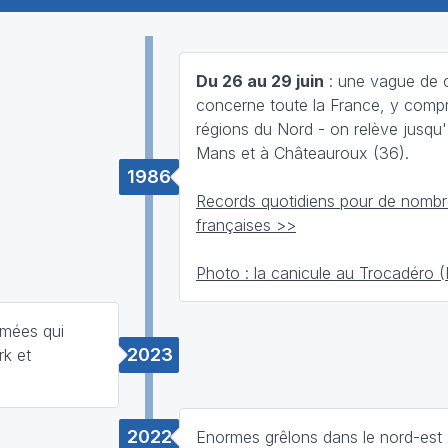
Du 26 au 29 juin
: une vague de 
concerne toute la France, y compr
régions du Nord - on relève jusqu
Mans et à Châteauroux (36).
1986
Records quotidiens pour de nombre
françaises >>
Photo : la canicule au Trocadéro (
umées qui
2023
k et
2022
Enormes grêlons dans le nord-est