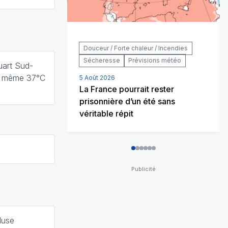
Douceur / Forte chaleur / Incendies
Sécheresse
Prévisions météo
uart Sud-
et même 37°C
5 Août 2026
La France pourrait rester
prisonnière d’un été sans
véritable répit
0
1
2
3
4
5
luse