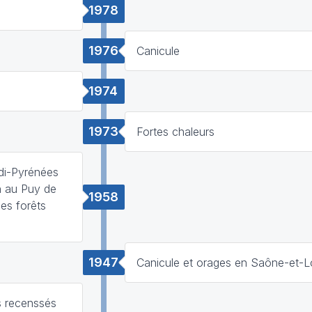
1978
1976
Canicule
1974
1973
Fortes chaleurs
di-Pyrénées
h au Puy de
1958
es forêts
1947
Canicule et orages en Saône-et-L
s recenssés