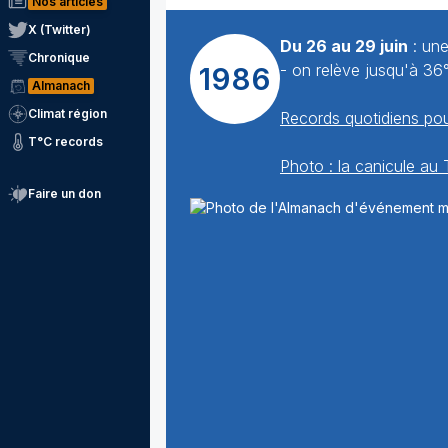
Nos articles
X (Twitter)
Du 26 au 29 juin
: une
Chronique
- on relève jusqu'à 36
1986
Almanach
Climat région
Records quotidiens pou
T°C records
Photo : la canicule au 
Faire un don