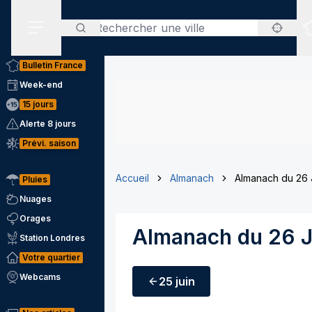
Rechercher
Menu secondaire
Bulletin France
Week-end
15 jours
Alerte 8 jours
Prévi. saison
Accueil
Almanach
Almanach du 26 
Pluies
Nuages
Orages
Almanach du 26 J
Station Londres
Votre quartier
Webcams
25 juin