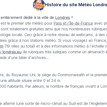
Histoire du site Météo
Londr
 entièrement dédié à la ville de
Londres
!!
est le premier site météo pour
Paris et l'Île-de-France
avec plu
sont totalement gratuites ainsi que nos nombreuses rubriques 
matologie locale. Ceci grâce à notre réseau de webcams, à des
tées grâce à nos stations météo. Si vous voyagez en France
om
(19 villes au total) et à des informations météo à l'échelle n
-londres.eu
de rubriques très ludiques comme un almanach i
ide d'une bible d'archives...
erre, du Royaume-Uni, le siège du Commonwealth et la première
une altitude située entre 0 et 24 m.
000 habitants. Par ailleurs, le nombre de français vivant à L
 alterné (une sorte de micro-climat au Sud-est de l'Angleterre