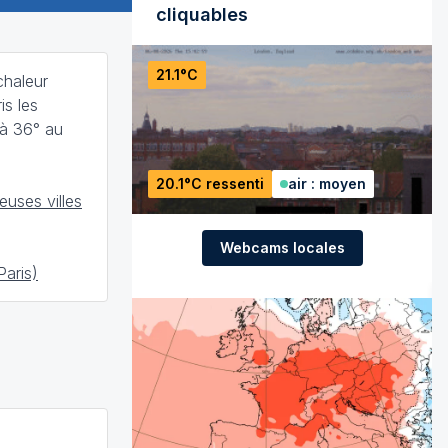
cliquables
21.1°C
chaleur
is les
'à 36° au
20.1°C ressenti
air : moyen
uses villes
Webcams locales
Paris)