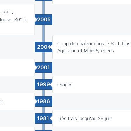
e. 33° à
2005
louse, 36° à
Coup de chaleur dans le Sud. Plus
2004
Aquitaine et Midi-Pyrénées
2001
1999
Orages
1986
st
1981
Très frais jusqu'au 29 juin