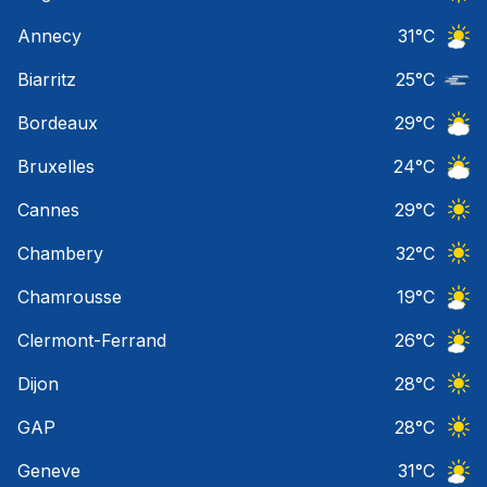
Ciel 
Annecy
31
°C
Ciel 
Biarritz
25
°C
Nuage
Bordeaux
29
°C
Ciel 
Bruxelles
24
°C
Ciel 
Cannes
29
°C
Ciel 
Chambery
32
°C
Ciel 
Chamrousse
19
°C
Ciel 
Clermont-Ferrand
26
°C
Ciel 
Dijon
28
°C
Ciel 
GAP
28
°C
Ciel 
Geneve
31
°C