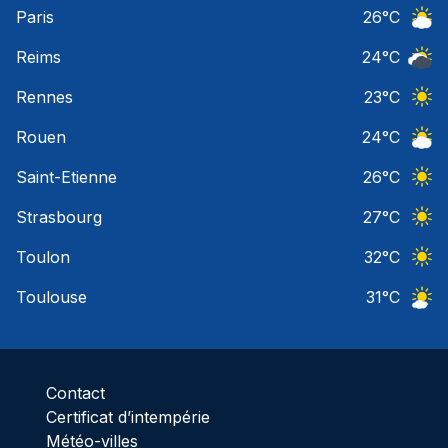
Paris
26
°C
Ciel 
Reims
24
°C
Ciel 
Rennes
23
°C
Ciel 
Rouen
24
°C
Ciel 
Saint-Etienne
26
°C
Ciel 
Strasbourg
27
°C
Ciel 
Toulon
32
°C
Ciel 
Toulouse
31
°C
Ciel 
Contact
Certificat d’intempérie
Météo-villes