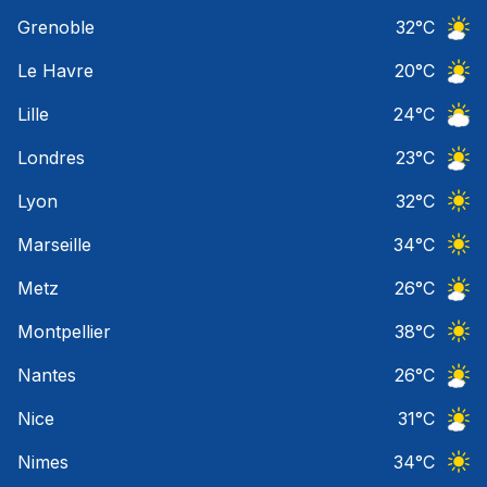
Ciel 
Grenoble
32
°C
Ciel 
Le Havre
20
°C
Ciel 
Lille
24
°C
Ciel 
Londres
23
°C
Ciel 
Lyon
32
°C
Ciel 
Marseille
34
°C
Ciel 
Metz
26
°C
Ciel 
Montpellier
38
°C
Ciel 
Nantes
26
°C
Ciel 
Nice
31
°C
Ciel 
Nimes
34
°C
Ciel 