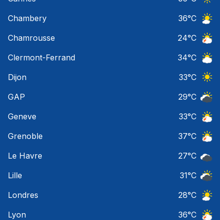
Ciel 
Chambery
36
°C
Ciel 
Chamrousse
24
°C
Orage
Clermont-Ferrand
34
°C
Ciel 
Dijon
33
°C
Ciel 
GAP
29
°C
Ciel 
Geneve
33
°C
Orage
Grenoble
37
°C
Orage
Le Havre
27
°C
Ciel 
Lille
31
°C
Ciel 
Londres
28
°C
Ciel 
Lyon
36
°C