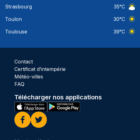
Ciel 
Strasbourg
35
°C
Ciel 
Toulon
30
°C
Ciel 
Toulouse
39
°C
Ciel 
Contact
Certificat d’intempérie
Météo-villes
FAQ
Télécharger nos applications
Facebook
Twitter