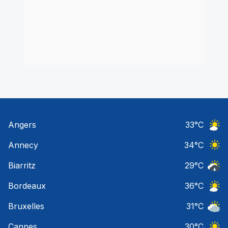
Angers
33
°C
Ciel 
Annecy
34
°C
Ciel 
Biarritz
29
°C
Risqu
Bordeaux
36
°C
Ciel 
Bruxelles
31
°C
Ciel 
Cannes
30
°C