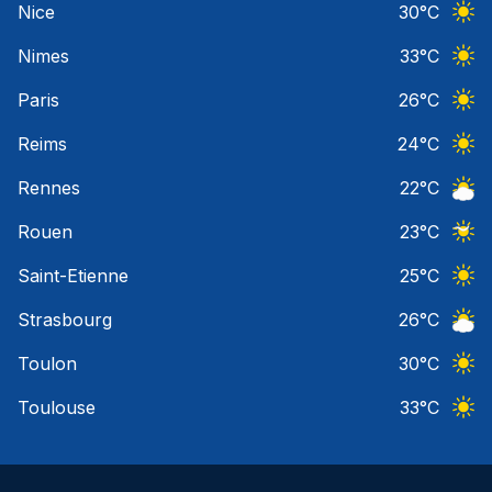
Nice
30
°C
Ciel 
Nimes
33
°C
Ciel 
Paris
26
°C
Ciel 
Reims
24
°C
Ciel 
Rennes
22
°C
Ciel 
Rouen
23
°C
Ciel 
Saint-Etienne
25
°C
Ciel 
Strasbourg
26
°C
Ciel 
Toulon
30
°C
Ciel 
Toulouse
33
°C
Ciel 