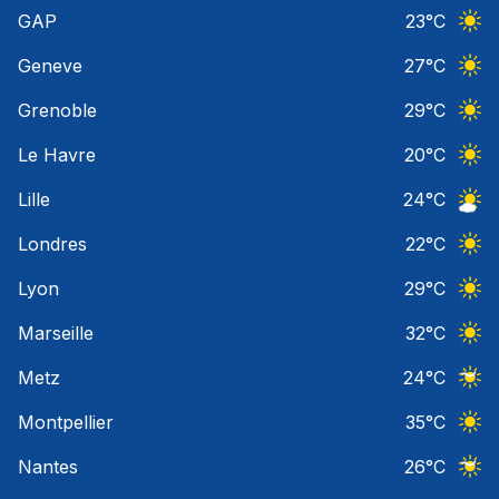
Ciel 
GAP
23
°C
Ciel 
Geneve
27
°C
Ciel 
Grenoble
29
°C
Ciel 
Le Havre
20
°C
Ciel 
Lille
24
°C
Ciel 
Londres
22
°C
Ciel 
Lyon
29
°C
Ciel 
Marseille
32
°C
Ciel 
Metz
24
°C
Ciel 
Montpellier
35
°C
Ciel 
Nantes
26
°C
Ciel 