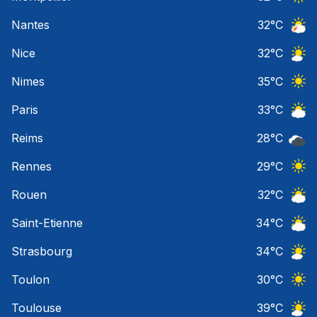
Ciel 
Nantes
32
°C
Orage
Nice
32
°C
Ciel 
Nimes
35
°C
Ciel 
Paris
33
°C
Ciel 
Reims
28
°C
Ciel 
Rennes
29
°C
Ciel 
Rouen
32
°C
Ciel 
Saint-Etienne
34
°C
Ciel 
Strasbourg
34
°C
Ciel 
Toulon
30
°C
Ciel 
Toulouse
39
°C