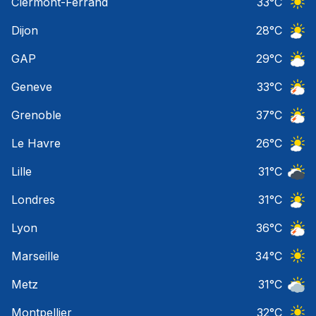
Clermont-Ferrand
33
°C
Ciel 
Dijon
28
°C
Ciel 
GAP
29
°C
Ciel 
Geneve
33
°C
Orage
Grenoble
37
°C
Orage
Le Havre
26
°C
Ciel 
Lille
31
°C
Ciel 
Londres
31
°C
Ciel 
Lyon
36
°C
Orage
Marseille
34
°C
Ciel 
Metz
31
°C
Ciel 
Montpellier
32
°C