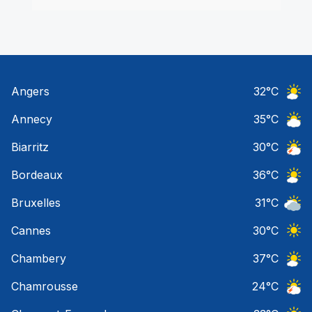
Angers
32
°C
Ciel 
Annecy
35
°C
Ciel 
Biarritz
30
°C
Orage
Bordeaux
36
°C
Ciel 
Bruxelles
31
°C
Ciel 
Cannes
30
°C
Ciel 
Chambery
37
°C
Ciel 
Chamrousse
24
°C
Orage