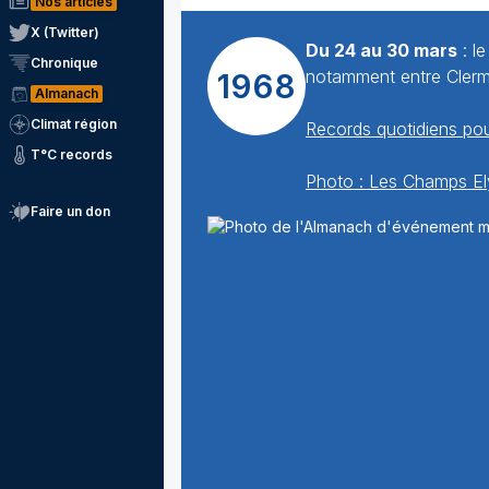
Nos articles
X (Twitter)
Du 24 au 30 mars
: l
Chronique
notamment entre Clermo
1968
Almanach
Climat région
Records quotidiens pou
T°C records
Photo : Les Champs El
Faire un don