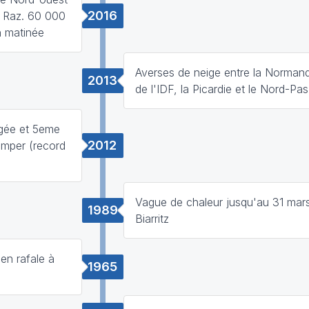
2016
u Raz. 60 000
en matinée
Averses de neige entre la Normand
2013
de l'IDF, la Picardie et le Nord-Pa
gée et 5eme
2012
imper (record
Vague de chaleur jusqu'au 31 mars
1989
Biarritz
en rafale à
1965