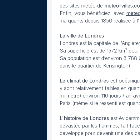
des sites météo de
meteo-villes.c
Enfin, vous bénéficiez, avec
meteo
marquants depuis 1850 réalisée à l'a
La ville de Londres
Londres est la capitale de l'Anglet
Sa superficie est de 1572 km² pour 
Sa population est d’environ 8 788 
dans le quartier de
Kensington)
Le climat de Londres
est océanique
y sont relativement faibles en quan
milimètre) environ 110 jours / an 
Paris (même si le ressenti est quan
L'histoire de Londres
est évidemme
dévastée par les
flammes
, fait fa
développe pour devenir une des capi