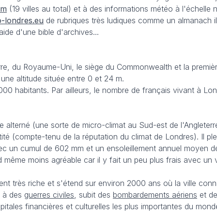
om
(19 villes au total) et à des informations météo à l'échelle n
-londres.eu
de rubriques très ludiques comme un almanach i
ide d'une bible d'archives...
erre, du Royaume-Uni, le siège du Commonwealth et la première
une altitude située entre 0 et 24 m.
000 habitants. Par ailleurs, le nombre de français vivant à L
 alterné (une sorte de micro-climat au Sud-est de l'Angleterre
tité (compte-tenu de la réputation du climat de Londres). Il p
avec un cumul de 602 mm et un ensoleillement annuel moyen d
d même moins agréable car il y fait un peu plus frais avec un 
nt très riche et s'étend sur environ 2000 ans où la ville con
ce à des
guerres civiles
, subit des
bombardements aériens
et d
tales financières et culturelles les plus importantes du mond