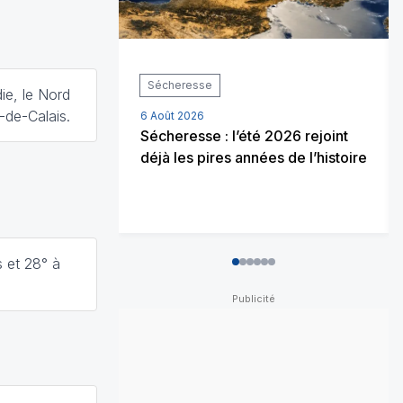
Sécheresse
ie, le Nord
s-de-Calais.
6 Août 2026
Sécheresse : l’été 2026 rejoint
déjà les pires années de l’histoire
 et 28° à
0
1
2
3
4
5