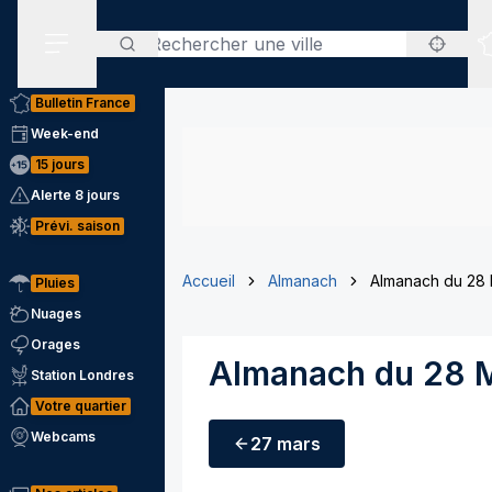
Rechercher
Menu secondaire
Bulletin France
Week-end
15 jours
Alerte 8 jours
Prévi. saison
Accueil
Almanach
Almanach du 28
Pluies
Nuages
Orages
Almanach du 28 
Station Londres
Votre quartier
Webcams
27 mars