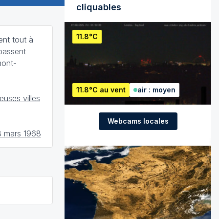
cliquables
11.8°C
ent tout à
épassent
mont-
11.8°C au vent
air : moyen
uses villes
Webcams locales
8 mars 1968