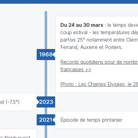
Du 24 au 30 mars
: le temps devi
coup estival - les températures d
parfois 25° notamment entre Cler
Ferrand, Auxerre et Poitiers.
1968
Records quotidiens pour de nombre
françaises >>
Photo : Les Champs Elysées, le 2
2023
d (-7.5°)
2021
Épisode de temps printanier
le Nord-ouest