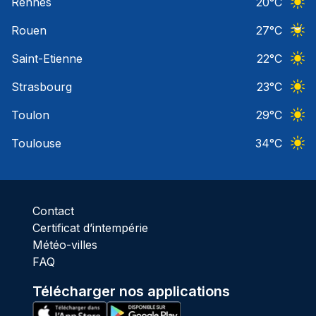
Rennes
20
°C
Ciel 
Rouen
27
°C
Ciel 
Saint-Etienne
22
°C
Ciel 
Strasbourg
23
°C
Ciel 
Toulon
29
°C
Ciel 
Toulouse
34
°C
Ciel 
Contact
Certificat d’intempérie
Météo-villes
FAQ
Télécharger nos applications