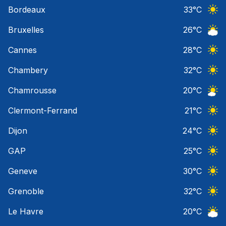
Ciel 
Bordeaux
33
°C
Ciel 
Bruxelles
26
°C
Ciel 
Cannes
28
°C
Ciel 
Chambery
32
°C
Ciel 
Chamrousse
20
°C
Ciel 
Clermont-Ferrand
21
°C
Ciel 
Dijon
24
°C
Ciel 
GAP
25
°C
Ciel 
Geneve
30
°C
Ciel 
Grenoble
32
°C
Ciel 
Le Havre
20
°C
Ciel 