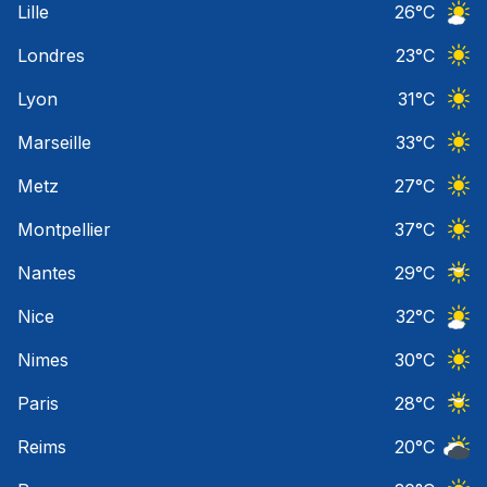
Lille
26
°C
Ciel 
Londres
23
°C
Ciel 
Lyon
31
°C
Ciel 
Marseille
33
°C
Ciel 
Metz
27
°C
Ciel 
Montpellier
37
°C
Ciel 
Nantes
29
°C
Ciel 
Nice
32
°C
Ciel 
Nimes
30
°C
Ciel 
Paris
28
°C
Ciel 
Reims
20
°C
Ciel 