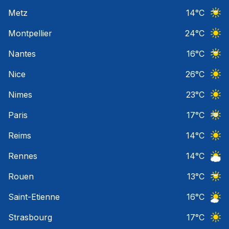
Ciel 
Metz
14
°C
Ciel 
Montpellier
24
°C
Ciel 
Nantes
16
°C
Ciel 
Nice
26
°C
Ciel 
Nimes
23
°C
Ciel 
Paris
17
°C
Ciel 
Reims
14
°C
Ciel 
Rennes
14
°C
Ciel 
Rouen
13
°C
Ciel 
Saint-Etienne
16
°C
Ciel 
Strasbourg
17
°C
Ciel 