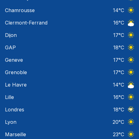
Ciel 
Chamrousse
14
°C
Ciel 
Clermont-Ferrand
16
°C
Ciel 
Dijon
17
°C
Ciel 
GAP
18
°C
Ciel 
Geneve
17
°C
Ciel 
Grenoble
17
°C
Ciel 
Le Havre
14
°C
Ciel 
Lille
16
°C
Ciel 
Londres
18
°C
Ciel 
Lyon
20
°C
Ciel 
Marseille
23
°C