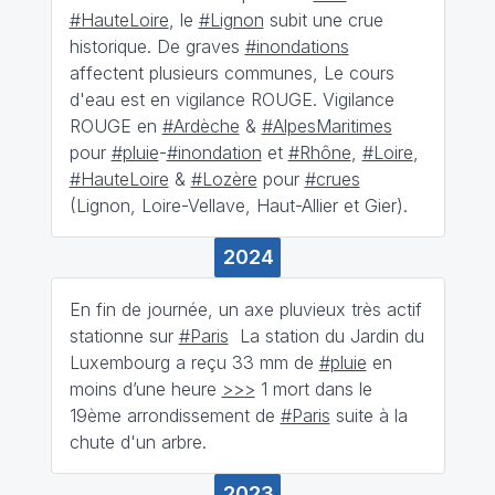
#HauteLoire
, le
#Lignon
subit une crue
historique. De graves
#inondations
affectent plusieurs communes, Le cours
d'eau est en vigilance ROUGE. Vigilance
ROUGE en
#Ardèche
&
#AlpesMaritimes
pour
#pluie
-
#inondation
et
#Rhône
,
#Loire
,
#HauteLoire
&
#Lozère
pour
#crues
(Lignon, Loire-Vellave, Haut-Allier et Gier).
2024
En fin de journée, un axe pluvieux très actif
stationne sur
#Paris
La station du Jardin du
Luxembourg a reçu 33 mm de
#pluie
en
moins d’une heure
>>>
1 mort dans le
19ème arrondissement de
#Paris
suite à la
chute d'un arbre.
2023