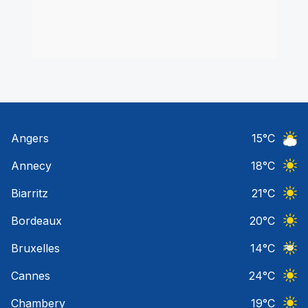
Angers
15
°C
Ciel 
Annecy
18
°C
Ciel 
Biarritz
21
°C
Ciel 
Bordeaux
20
°C
Ciel 
Bruxelles
14
°C
Ciel 
Cannes
24
°C
Ciel 
Chambery
19
°C